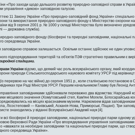
їни «Про заходи щодо дальшого розвитку природно-заповідної справи в Україні
и управлін­ня «дикою» заповідною галуззю.
таттею 11 Закону України «Про природно-заповідний фонд України» спе­ціальн
охорони та ви­користання природно-заповідного фонду є Мі­ністерство охорони
ра­їни від 9 серпня 2001 р. № 1000 у складі Мініс­терства було визначено уря
алі — державна служба).
риродно-заповідного фонду (біосферні та природні заповідники, на­ціональні 
го середовища України.
я заповідною справою залишається. Оскільки останнє здійснює не один уповно
ного підпорядкування територій та об'єктів ПЗФ стратегічно пра­вильним є в
риродної спадщини.
справи України
відомо, що деякий час роль всеукраїнського органу, який координу
хоро­ни природи Сільськогосподарського наукового комітету УРСР під керівницт
 (із перервою на час вій­ни) до серпня 1951 р., коли сталінською постановою в 
овід­никах при Раді Міністрів УРСР. Першим на­чальником Главку був Леонід А
 управління заповідни­ками здійснювали переважно два відомства: На­родний ко
ики місцевого значення (Хомутовський степ, Кам'яні Могили, Білосарайська ко
по­рядковувались на місцях краєзнавчим музеям. Наркомзем відав заповідникам
па, Лісостеповий — Канів­ський, Асканія-Нова, Приморські, Піщані). Три запов
­ристе знаходились у ві­данні Всеукраїнської Академії наук [4].
и всі біосферні й природні заповідники, національні природні парки одному у
о­вою Верховної Ради Ук­раїни «Про впорядку­вання управління запо­відниками
о «вважати за необхідне заповідники та націо­нальні природні парки, що ство
дного сере­довища України».