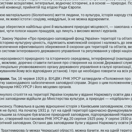
истеми асоціативні, інтегральні, водночас історичні, а в основі — природні. 
ій конвенції, прийнятій під егідою Ради Європи.
ю матеріального (біо­логічного) життя людини, то культура, історія народу с
, як живої істоти і соціуму, невіддільні, їх не мож­на відокремити.
 ще збереглися найбільш цінні й мальовничі природні місцевості, — зако­пана
ні, чути голоси наших пращурів, що линуть з високих могил і курганів.
і 7 Закону України «Про природно-заповідний фонд України» території та об'єкти
 історико-культурну цінність, підлягають комплексній охороні і належать до з
зпечення ефективнішого збереження й охо­рони цих територій та об'єктів, вир
 системи інтегрованого державного управління та регулювання у сфері націон
 нерозривності природ­ного та історичного середовищ, інтерференції (накладан
и, мож­ливо, доречно ставити питання про створення на основі Державної служ
спеціально уповноваженого органу держав­ного управління в галузі організації
куванням йому всіх відповідних установ). І про це необхідно говорити на всіх р
справи.
Так, 16 червня 1926 р. ВУЦВК і РНК УРСР затвердили «По­ложення про п
ку законодав­чого забезпечення заповідної справи. Згідно з цим положенням у
Укрнауки НКО УРСР і його місцевих ор­ганів.
нулого століття на те­риторії України існували у віданні Наркомату освіти два в
рні за­повідники відійшли до Міністерства культури, а природні — «підібрали» р
нсенсу. Повчальна в цьому відношенні історія з Канівським заповід­ником, с
 не було). На початку 1931 р. тут на одній території одночасно функціонувал
льшим за площею був власне природний заповідник, підпорядкований Наркомз
а», створений постано­вою РНК УРСР від 20 серпня 1925 року. У сер­пні 1930 р.
гіч­ний заповідник. Останні два заповідники були у віданні Наркомату освіти [4
і Трахтемирова (у ме­жах Черкаської області), можна бачити, як на одній територ