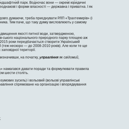
 ландшафтний парк. Водночас вони — окремі юридичні
­однакові і форми власнос­ті — державна і приватна. І як
не довго думаючи, треба приєднувати РЛП «Трахтемирів» (і
дни­ка. Тим паче, що таку дум­ку висловлюють у самому
ідвищення якості пит­ної води, затвердженою,
ов-ського національного при­родного парку площею аж
2015 роки передбачається створити Укра­їнський
 (теж нескоро — до 2008-2010 років). Але коли те ще
апо­відної території.
визначивши, на початку,
управління
як свідомий,
іка» намагався давати поради та фор­мулювати правила
ом шести століть.
зумових зусиль) і вольовий (вольові управлінські
правління спрямоване на організацію і впорядкування
;