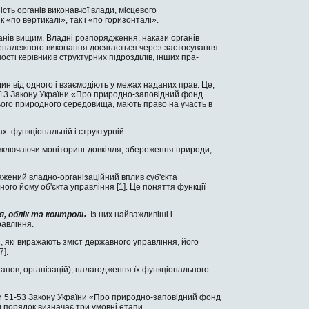
ть органів виконавчої влади, міс­цевого
 «по вертикалі», так і «по горизонталі».
ганів вищим. Владні розпорядження, накази органів
 неналежного виконання досягається через застосування
сті керівників структурних підрозділів, інших пра­
дин від одного і взаємодіють у межах наданих прав. Це,
ею 13 Закону Украї­ни «Про природно-заповідний фонд
ьо­го природного середовища, мають право на участь в
 функціональній і структурній.
 включаючи моніторинг довкілля, збереження природи,
ражений владно-організаційний вплив суб'єкта
го йому об'єкта уп­равління [1]. Це поняття функції
ія, облік та контроль
.
Із них най­важливіші і
равління.
 які виражають зміст державного управління, його
7].
станов, організацій), налагодження їх функціонального
ми 51-53 Закону України «Про при­родно-заповідний фонд
 порядок виз­начає три умовні етапи.