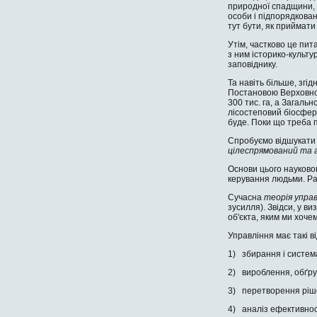
природної спадщини, 
особи і підпорядкован
тут бути, як приймати
Утім, частково це пит
з ним іс­торико-культ
заповіднику.
Та навіть більше, згі
Постановою Верховної
300 тис. га, а Загал
лісостеповий біосферн
буде. Поки що треба п
Спробуємо відшукати в
цілеспрямований та а
Основи цього науково
керування людьми. Ра
Сучасна
теорія упра
зусилля). Звідси, у в
об'єкта, яким ми хоче
Управління має такі ві
1) збирання і систем
2) вироблення, обґру
3) перетворення рішен
4) аналіз ефективнос