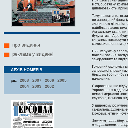
При цьому значущими 
вісті, обов'язку, комп
циплінованість, прин
Тому назвати те, як 
но-заповідний фонд (
зло­чинною діяльністю
найбільш ласого шмат
Актуальним стало пита
будуватися. А де буду
кинулись товстосуми д
самозахопленням цих
про видання
Нині керують у запові
реклама у виданні
почесні звання заслуж
закордонних та внутрі
Головний економіст мі
АРХІВ НОМЕРІВ
заповід­ної справи (в
більш як 300 грн (без
начальник.
рік:
2008
2007
2006
2005
Скорочення, що від­бу
2004
2003
2002
Управління з відді­лом
немалі державні кошти
службою, кількісно пі
У широкому розумінні 
сакральна, духовна, е
(зокрема, етнічні) су
Загалом, заповідну с
використання на тер