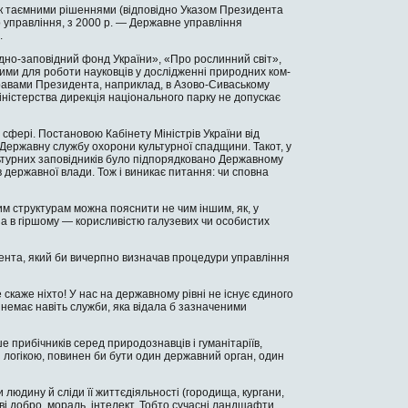
 таєм­ними рішеннями (від­повідно Указом Прези­дента
 управлін­ня, з 2000 р. — Державне управління
.
дно-заповідний фонд України», «Про рослинний світ»,
ми для робо­ти науковців у дослідженні природних ком­
 справами Президента, наприклад, в Азово-Сиваському
іністерства дирекція національного парку не допускає
 сфері. Постановою Кабінету Мініс­трів України від
 Державну службу охо­рони культурної спадщини. Такот, у
культурних заповідників було підпорядковано Державному
ів державної влади. Тож і виникає питання: чи сповна
им структурам можна пояснити не чим іншим, як, у
, а в гіршому — корисливіс­тю галузевих чи особистих
ента, який би вичерпно визначав про­цедури управління
скаже ніхто! У нас на державно­му рівні не існує єдиного
немає на­віть служби, яка відала б зазначеними
 прибічників серед природознавців і гуманітаріїв,
з логікою, повинен би бу­ти один державний орган, один
людину й сліди її життєдіяльності (городища, кургани,
ві добро, мо­раль, інтелект. Тобто сучасні ландшафти