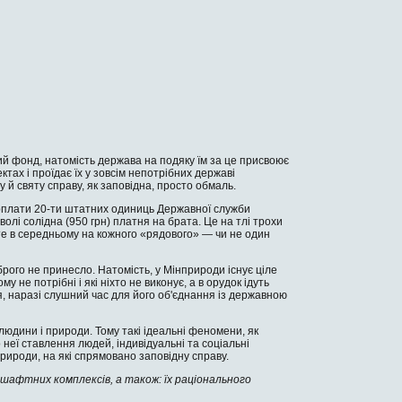
ний фонд, натомість держава на подяку їм за це присвоює
тах і проїдає їх у зовсім непотрібних державі
й свя­ту справу, як заповідна, просто обмаль.
арплати 20-ти штатних одиниць Дер­жавної служби
волі солідна (950 грн) платня на брата. Це на тлі трохи
а­те в середньому на кож­ного «рядового» — чи не один
брого не принесло. Натомість, у Мінприроди існує ці­ле
му не потрібні і які ніхто не виконує, а в орудок ідуть
я, наразі слушний час для його об'єднання із державною
людини і природи. Тому такі ідеальні феномени, як
неї ставлення людей, інди­відуальні та соціальні
природи, на які спрямовано заповідну справу.
шафтних комплексів, а також: їх раціональ­ного