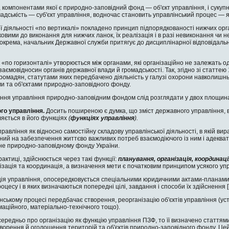
компонентами якої є природно-заповідний фонд — об'єкт управлін­ня, і сукупніс
дськість — суб'єкт управління, водночас становить управ­лінський процес — як
ї діяльності «по верти­калі» покладено принцип підпорядкованості нижчих ор
ковими до виконання для нижчих ланок, їх реалізація і в разі невиконання чи
Зокрема, начальник Державної служби притягує до дисциплінарної відповідально
«по горизонталі» утво­рюється між органами, які організаційно не за­лежать о
заємо­відносин органів державної влади й громад­ськості. Так, згідно зі статт
ромадян, статутами яких передба­чено діяльність у галузі охорони навколишн
ми та об'єктами природно-заповідного фонду.
ня управління природ­но-заповідним фондом слід розглядати у двох площинах:
го управління.
Досить поширеною є думка, що зміст державного уп­равління,
я­ється в його функціях
(
функціях управлін­ня
).
авління як відносно самостійну складову управлінської діяльності, в якій ви
ий на за­безпечення життєво важливих потреб взаємо­діючого із ним і адекватно
е природно-заповідному фонду Ук­раїни.
актиці, здійснюється через такі функції:
планування, організація, координац
зація та ко­ординація, а визначення мети є початковим принципом усякого уп
ція управління, опосе­редковується спеціальними юридичними акта­ми-планами,
оцесу і в яких визначаються попередні цілі, завдання і способи їх здійснення [
нському процесі перед­бачає створення, реорганізацію об'єктів управ­ління (у
аційно­го, матеріально-технічного тощо).
редньо про організа­цію як функцію управління ПЗФ, то її визначе­но стаття
ворення й оголошення територій та об'єктів природно-заповідного фонду. Цей