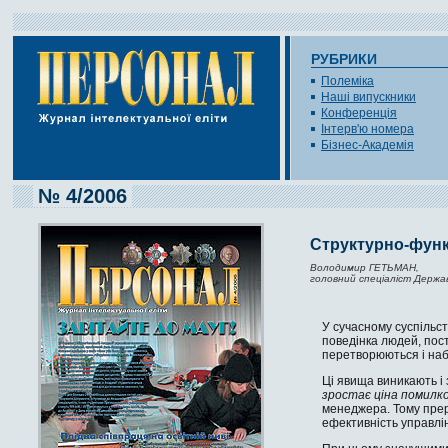
РУБРИКИ
Полеміка
Наші випускники
Конференція
Інтерв'ю номера
Бізнес-Академія
№ 4/2006
Структурно-функ
Володимир ГЕТЬМАН,
головний спеціаліст Держав
У сучасному суспільств
поведінка людей, пос
перетворюються і наб
Ці явища виникають і 
зростає ціна по­милк
менеджера. Тому прер
ефективність управлінн