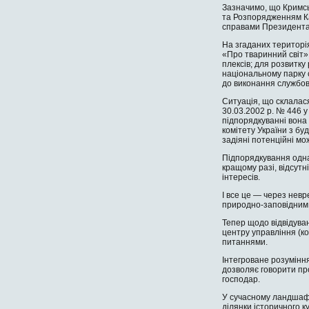
Зазначимо, що Крим­с
та Розпоряджен­ням Ка
справами Президента 
На згаданих територі
«Про тваринний світ»
плексів; для розвитку
національному парку с
до виконання службови
Ситуація, що склалася
30.03.2002 р. № 446 у
підпоряд­куванні вона
комітету України з бу
задіяні потенційні м
Підпорядкування однак
кращому разі, відсутні
інтересів.
І все це — через нев
природно-заповідним
Тепер щодо відвідуван
центру управління (ко
питання­ми.
Інтегроване розуміння
дозволяє говорити про
господар.
У сучасному ландшафті
ділянки історичного к