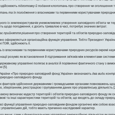
і здійснюють
підготовку й подання клопотань
про створення чи оголошення те
отань та їх погодження
з власниками та первинними користувачами природних
ого із землекористува­чів унеможливлює утворення заповідного об'єкта чи тер
сть щодо погодження, є досить тривалою в часі, потребує значних витрат.
чає
прийняття рішення
про створення територій та об'єктів природно-заповід
но оформляється орга­нізаційна функція управління. Тобто Прези­дент України, м
ні ПЗФ, здійснюють її.
 із власниками та пер­винними користувачами природних ресурсів окремі нау
ації розуміє як вста­новлення й підтримання зв'язків між елемента­ми системи
державному управлін­ні полягає в аналізі й порівнянні фактичного стану з в
і [5].
у України «Про природно-заповідний фонд України» визначають
два види конт
 природно-заповідного фонду.
х факторів здійснення державними і громадськими органами повнова­жень що
 зберіган­ням, реєстрацією і групуванням даних про уп­равлінську діяльність [2
акону визначає кадастр територій і об'єктів природно-заповідного фон­ду як с
авові та інші характеристики територій та об'єктів, що вхо­дять до складу прир
сі функції управління природно-заповідним фондом органічно між собою взаєм
управлінських дій, тобто мають причинно-наслідковий харак­тер.
ого вище: саме у функці­ональному управлінні рекреаційною діяльніс­тю як пр