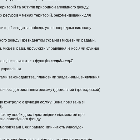
риторій та об'єктів природно-заповід­ного фонду.
 ресурсів у межах територій, реко­мендованих для
иторії, зводить нанівець усю попе­редньо виконану
ного фонду Президентом України і міс­цевими радами.
ісцеві ради, як суб'єкти управ­ління, є носіями функції
ковці визначають як функцію
коор­динації
.
 управління.
имогами законодавства, плановими завданнями, виявлення
ролю
за дотриманням режиму (державний і громадський)
до контролю є функція
обліку
.
Вона пов'язана зі
].
истему необхідних і достовірних відо­мостей про
одно-заповідного фонду.
опов'язані і, як правило, виникають унаслідок
іоритетною функцією національних природних парків