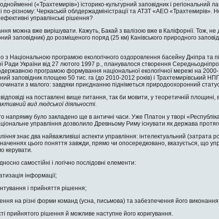
од­нойменні («Трахтемирів») історико-культур­ний заповідник і регіональний
і по-різно­му: Черкаській облдерж­адміністрації та АТЗТ «АЕО «Трахтемирів». Не
 ефективні управлінські рішення?
ан­ня можна вже вирішува­ти. Кажуть, Бакай з валі­зою вже в Каліфорнії. Тож, 
урний запо­відник) до розміщеного поряд (25 км) Канівсько­го природного запові
дно з Національною програ­мою екологічного оздо­ровлення басейну Дніпра та п
 Ра­ди України від 27 лютого 1997 р., планувалося ство­рення Середньодніпр
ьнодер­жавною програмою формування національної екологічної мережі на 2000-
ий заповідник площею 50 тис. га (до 2010-2012 років) і Трахтемирівський НПП
очинати з малого: завдяки приєднан­ню підніметься природоохоронний статус з
ідповіді на поставлені вище питання, так би мовити, у теоретичній площині, 
ктивний вид людської діяльності.
го напрямку було зак­ладено ще в античні часи. Уже Платон у творі «Республ
ціо­нальне управління дозволило Древньому Риму існувати як держава протяг
вління
знає два найваж­ливіші аспекти управління: інтелектуальний (затрата ро
изначеннях цього поняття завжди, прямо чи опосередкова­но, вказується, що у
мо керувати.
дносно самостійні і ло­гічно послідовні елементи:
атизація інформації;
нтування і прийняття рі­шення;
ня на різні форми ко­манд (усна, письмова) та забезпечення його ви­конання
ті прийнятого рішення й можливе наступне його коригування.