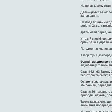
На початковому етап
Далі —
розгляд клоп
заповідання.
Незгода принаймні одн
роботу. Отже, діяльні
Третій етап передба
У такий спосіб юридич
організації в управлін­
Погодження клопотань
Автор функцію координ
Функція
контролю
у 
відхилень у їх виконан­н
Статті 62 і 63 Закон
територій та об'єктів
Одним із визначальни
збиранням, передачею,
Стаття 56 названого з
природні, наукові, пр
Також завважимо, що в
виконання попередніх 
На додаток до сказан