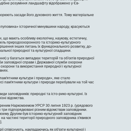
По­дібне розуміння ландшафту відображено у Єв­
творюють засади його духовного жит­тя. Тому матеріальне
 «пуповина» історичної минувшини наро­ду, красуються
, що мають особливу екологічну, нау­кову, естетичну,
емель природоохоронно­го та історико-культурного
ішення ін­ших питань їх функціонального розвитку, до­
альної природної та культурної спадщи­ни.
ня) у багатьох випадках територій та об'єктів природної
би заповідної справи і Державної служби охорони
, охорони та використання природної і культурної
івнях.
ам'ятники культури і природи», яке стало
сі пам'ятники культури і природи перебували на той час
иди заповідників: природні та істо-рико-культурні. Із
ізні відомства.
твореним Наркомземом УРСР 30 лип­ня 1923 р. (урядового
и три підпорядковані різним відомствам заповідники.
ему Другим був історико-культурний заповідник
 на частині території природного за­повідника з'явився
].
ії співіснують, накладаючись як об'єкти культурної і