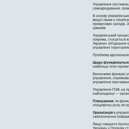
Управління системою, 
самоврядування, грома
В основу управлінсько
вищої ланки є обов'яз
примусових за­ходів. 
цівників.
Управлінський процес 
зокрема, стосується в
України» об'єднання г
управлінні територія
Проблему вдосконален
Щодо функціонально
найбільш чітко проявл
Визначимо функцію упр
управління, спрямован
управління притаманн
Управління ПЗФ, на пр
найскладніші — органі
Планування
,
як функ
специфічну роль як пр
Організація
в управлі
забезпечення (інформ
Якщо говорити безпосе
України» у Порядку ст