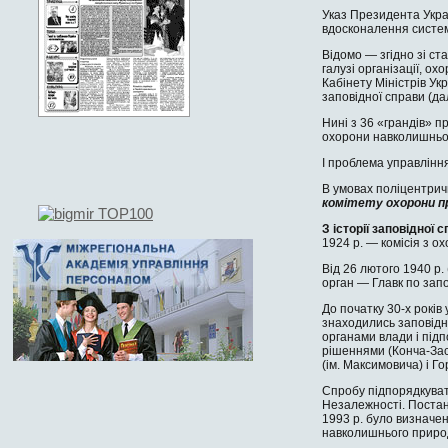
Указ Президента Укра
вдосконалення систем
Відомо — згідно зі с
галузі організації, 
Кабінету Міністрів Ук
заповідної справи (д
Нині з 36 «грандів» п
охорони навколишньо
І проблема управлінн
В умовах поліцентрич
комітету охорони п
З історії заповідної 
1924 р. — комісія з о
Від 26 лютого 1940 р.
орган — Главк по зап
До початку 30-х років
знаходились заповідн
органами влади і під
рішен­нями (Конча-Зас
(ім. Максимовича) і Го
Спробу підпорядку­ват
Незалежності. Постан
1993 р. було визначен
навколиш­нього приро