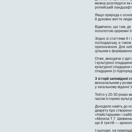
можна розглядати як с
ропейській ландшафтн
Якщо природа є осново
й духовне життя людини
Відмічено, що там, де
позолотою церковні ба
Згідно зі статтями 6 
господарську, а також
призначення. Для забе
цільним є формування
Отже, виходячи з ідеї
і культурної спадщин
культурної спадщи­ни 
спадщи­ни (з підпоряд
З історії заповідної 
визначальним у розвит
у загальному ві­данні 
Тобто у 20-30 роках ми
часом історико-культу
Доходило навіть до но
декрету про створення
«Найстаршим» і найбі
«Могила Т. Г. Шевченк
ще й третій — археоло
І сьогодні, на приклад