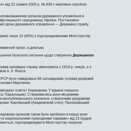
» від 23 травня 2005 р. № 838 є черго­вою спробою
о уповноваженим органом державного управління в
 навколишнього середовища України. Постановою
довий орган держав­ного управління — Державну службу
парки) лише 15 (40%) є підпорядкованими Міністерству
важений орган, а декілька.
ирішення болісного питання щодо створення
Державного
вав заповідну справу, виконува­ла з 1919 р. секція, а з
вом А. А. Янати.
СРСР було ліквідовано 88 заповідни­ків, існував урядовий
нтонович Мартинюк.
місаріат освіти і Наркомзем. У віданні першого
са, Парасоцьке). Створюва­лись вони місцевими
и республікан­ського значення, створеними урядовими
ідники: Карлівський (Академічний степ), Прохорівський
рядово­му органові також було зроблено в перші роки
 та націо­нальними природними парками» від 23 грудня
рюються, підпо­рядковувати Міністерс­тву охорони