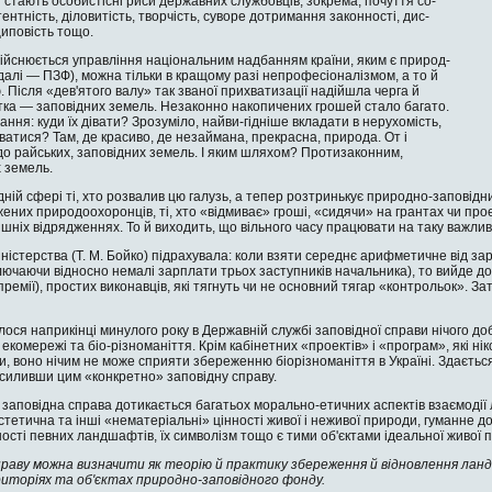
стають особистісні ри­си державних службовців, зокрема, почуття со­
етентність, діловитість, творчість, суворе дотримання законності, дис­
циповість тощо.
здійснюється управління національним надбанням країни, яким є природ­
далі — ПЗФ), можна тільки в кращому разі непрофесіоналізмом, а то й
. Після «дев'ятого валу» так званої прихватизації надійшла черга й
ка — заповідних земель. Незаконно накопичених грошей стало багато.
ння: куди їх дівати? Зрозуміло, найви-гідніше вкладати в нерухомість,
ватися? Там, де красиво, де незаймана, прек­расна, природа. От і
о рай­ських, заповідних земель. І яким шляхом? Проти­законним,
 земель.
дній сфері ті, хто розва­лив цю галузь, а тепер розтринькує природно-заповід
ених природоохоронців, ті, хто «відмиває» гроші, «сидячи» на грантах чи проек
шніх відрядженнях. То й виходить, що вільного часу працювати на таку важливу 
­ністерства (Т. М. Бойко) підрахувала: коли взяти середнє арифметичне від з
ключаючи відносно немалі зарпла­ти трьох заступників начальника), то вийде до
 премії), простих виконавців, які тягнуть чи не основний тягар «контрольок». З
лося наприкінці ми­нулого року в Держав­ній службі заповідної справи нічого до
 екомережі та біо-різноманіття. Крім ка­бінетних «проектів» і «програм», які ніко
, воно нічим не може сприяти збереженню біорізноманіття в Україні. Здаєтьс
дсиливши цим «конкретно» заповідну справу.
заповідна справа доти­кається багатьох морально-етичних аспектів взаємодії 
стетична та інші «нематеріальні» цінності живої і неживої природи, гуманне до 
т­ності певних ландшафтів, їх символізм тощо є тими об'єктами ідеальної живої 
праву можна визначити як теорію й практику збереження й відновлення ланд
иторіях та об'єктах природно-заповідного фонду.