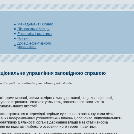
Менеджмент і бізнес
Пізнавальні бесіди
Економіка і політика
Рейтинг
Досвід ефективного
управління
ціональне управління заповідною справою
ної служби заповідної справи Мінприроди України
і норми моралі, якими вимі­рювались державні, соціаль­ні цінності,
тупово втрачають свою актуальність, почасти ніве­люються та
увають інших якостей.
за­гострюються в перехідні пе­ріоди суспільного розвитку, коли
різко
ових і неефективних уп­равлінських рішень
і, особли­во, відповідальність
ога­тивою діяльності органів державної влади має стати висока
я на під­ставі глибокого освоєння його теорії і практи­ки.