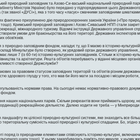
ький природний запо­відник та Азово-Си-васький національний природний парк
бінету Міністрів України) було передано у підпорядкування цього Державного
(так званої «ДУСі»), яка з того часу «ласує» смачними заповідними шматками
ях фактично призупине­но дію природоохоронних законів України («Про приро
 тощо). Кримський природний заповідник і Азово-Сиваський НПП стали закрити
 рекреації, міжнародного туризму. Відомчі інструкції Державного управ­ління
творили умови для браконьєрства на його території. Державних інспекторів м
х обов'язків.
 з природно-заповід­ним фондом, нагадує ту, що її маємо в історико-культурній
 складі Мінкультури було створено, як урядовий орган державного управління,
 має лише 7 (із 60-ти) історико-культурних заповідників. Стільки ж історико-
дівництва та архітектури. Решта об'єктів перебувають у ві­данні місцевих орган
ожливості створеної Держслужби?
ових за правовим ста­тусом заповідних територій та об'єктів різним державн
стю здорово­го глузду у того, хто мав би його мати за поса­дою і місцем роботи
регульованість нормами права. На сьогодні немає нормативно-правово­го докум
 фон­дом.
ня наших національ­них парків. Скільки рекреантів вони прийма­ють щороку, не 
ординації) рекреаційною діяльністю. Дале­ко ходити не треба — у Мінприроди 
 ландшафту як цілісної природно-культурної системи, яке знаходить все більше
 територі­альну сумісність нашої природної і культурної спадщини. Бо, згідно 
 поряд із природними елементами співіснують історико-культурні, включаючи 
уль­турного шару тощо). У ньому закарбувалась пам'ять про минуле, у ньому жи