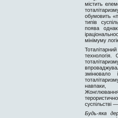
містить елем
тоталітари
обумовить «по
типів суспі
поява однак
іраціональн
мінімуму логі
Тоталітарни
технологія.
тоталітариз
впроваджува
змінювало і
тоталітариз
навпаки, 
Жонглюванн
терористич
суспільстві 
Будь-яка де