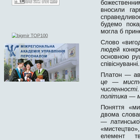
божественни
вносили гар
справедливо
будемо пока
могла б прине
Слово «вигод
людей конкре
основною ру
співіснуванні.
Платон — авт
це — мисте
численності
політика — 
Поняття «ми
двома слова
— латинської
«мистецтво»
елемент т