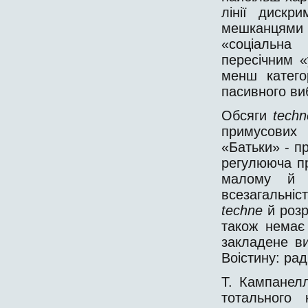
лінії дискр
мешканцями 
«соціальна
пересічним «
менш катего
пасивного ви
Обсяги
tech
примусових 
«Батьки» - пр
регулююча пр
малому й о
всезагальні
technе
й розр
також немає 
закладене в
Воістину: рад
Т. Кампанел
тотального 