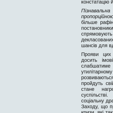
констатацію 
Пізнаваль
пропорційно
більше рафін
постановни
спрямовуют
декласован
шансів для в
Прояви цих
досить імов
слабшатиме
утилітарному
розвиваютьс
пройдуть сві
стане нагр
суспільств
соціальну дра
Заходу, що п
кризи, які т