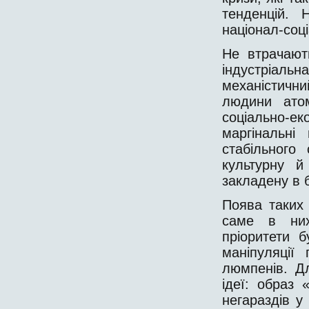
тенденцій. 
націонал-соц
Не втрачают
індустріальна
механістичн
людини атом
соціально-ек
маргінальн
стабільного
культурну й 
закладену в 
Поява таких
саме в них
пріоритети 
маніпуляції 
люмпенів. Д
ідеї: образ 
негараздів у