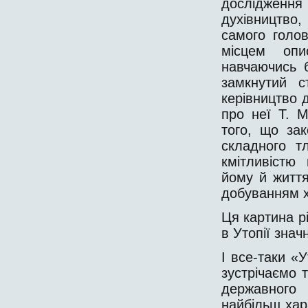
дослідження 
духівництво,
самого голов
місцем опи
навчаючись б
замкнутий с
керівництво 
про неї Т. 
того, що за
складного т
кмітливістю
йому й життя
добуванням ха
Ця картина р
в Утопії знач
І все-таки «У
зустрічаємо 
державного 
найбільш хар