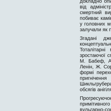
докладно опи
від адмініс
смертний ви
побиває камін
у головних м
залучали як п
Згадані дж
концептуальн
Тоталітарні
зростаючої сп
М. Бабеф, А
Ленін, Ж. Сор
формі перехо
пригнічення
Шикльгрубера
обсягів анігі
Прогресуючою
примітивно
вульгарно-