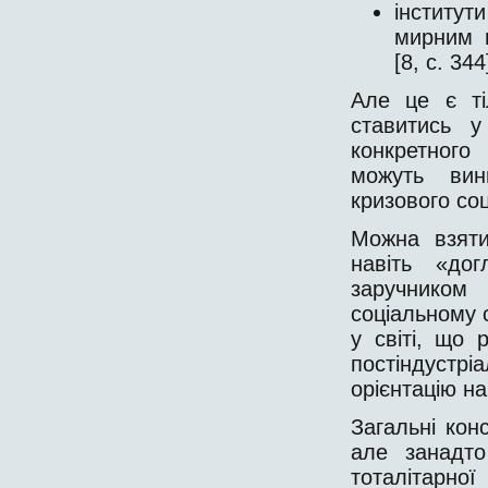
інститу
мирним 
[8, с. 344
Але це є ті
ставитись у
конкретного
можуть вин
кризового соц
Можна взяти
навіть «дог
заручнико
соціальному 
у світі, що
постіндустр
орієнтацію н
Загальні конс
але занадто
тоталітарн