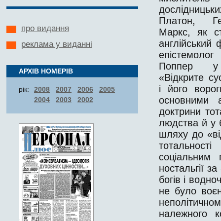
дослідницьк
Платон, Г
про видання
Маркс, як с
англійський 
реклама у виданні
епістемо
Поппер у
АРХІВ НОМЕРІВ
«Відкрите су
і його ворог
рік:
2008
2007
2006
2005
основними 
2004
2003
2002
доктрини тот
людства й у 
шляху до «від
тотальност
соціальним 
ностальгії з
богів і водно
не було воєн
неполітично
належного к