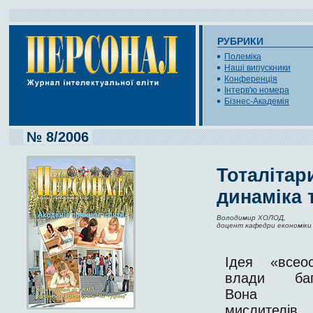
РУБРИКИ
Полеміка
Наші випускники
Конференція
Інтерв'ю номера
Бізнес-Академія
№ 8/2006
Тоталітар
динаміка 
Володимир ХОЛОД,
доцент кафедри економіки
Ідея «всеос
влади бага
Вона ці
мислителів