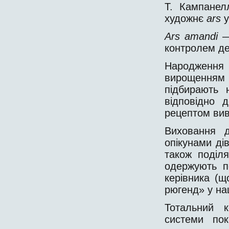
Т. Кампанел
художнє
ars
у
Ars
amandi
—
контролем д
Народження 
вирощення
підбирають 
відповідно д
рецептом вив
Виховання 
опікунами ді
також поділ
одержують п
керівника (щ
рюгенд» у нац
Тотальний 
системи пок