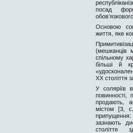
республікані
посад фор
обов'язковог
Основою соц
життя, яке ко
Примитивіз
(мешканців 
спільному ха
більші й к
«удосконален
ХХ століття 
У соляріїв 
повинності, 
продають, а
містом [3, 
припущення: 
зазнають ди
століття 