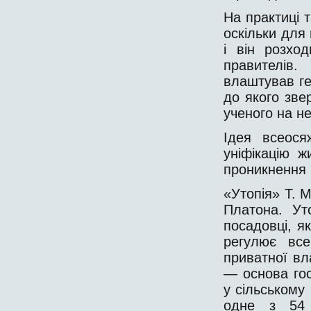
На практиці т
оскільки для
і він розхо
правителів
влаштував ге
до якого зве
ученого на н
Ідея всеося
уніфікацію 
проникнення 
«Утопія» Т. 
Платона. Ут
посадовці, я
регулює все
приватної вл
— основа гос
у сільському
одне з 54 