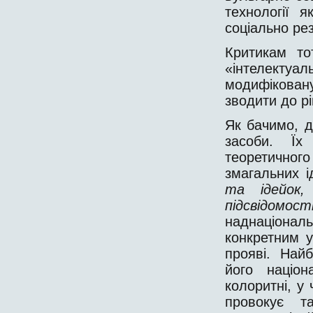
технології 
соціально ре
Критикам то
«інтелектуа
модифікован
зводити до р
Як бачимо, д
засоби. Їх
теоретичног
змагальних 
та ідейок,
підсвідомо
наднаціона
конкретним 
прояві. Най
його націон
колоритні, у
провокує т