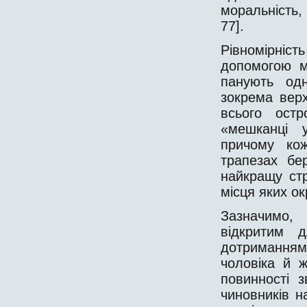
моральність, 
77].
Рівномірніс
допомогою м
панують одн
зокрема вер
всього остр
«мешканці у
причому ко
трапезах бе
найкращу ст
місця яких окр
Зазначимо,
відкритим 
дотриманням 
чоловіка й ж
повинності 
чиновників н