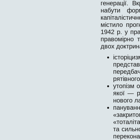
генерації. В
набути фор
капіталісти
містило про
1942 р. у пра
правомірно 
двох доктрина
історіци
предст
передба
рятівного
утопізм 
якої — р
нового л
пануван
«закрит
«тоталіт
та сильн
переконан