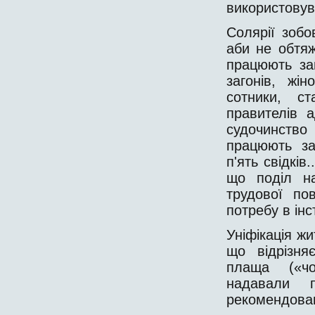
використовув
Солярії зобо
аби не обтя
працюють за
загонів, жін
сотники, с
правителів а
судочинство
працюють за
п'ять свідків
що поділ на
трудової по
потребу в інс
Уніфікація жи
що відрізня
плаща («чо
надавали 
рекомендован