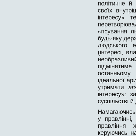
політичне й
своїх внутрі
інтересу» т
перетворюва
«псування л
будь-яку держ
людського е
(інтересі, в
необразлив
підмінятим
останньому 
ідеальної ар
утримати
ar
інтересу»: 
суспільстві 
Намагаючись 
у правлінні
правління 
керуючись н