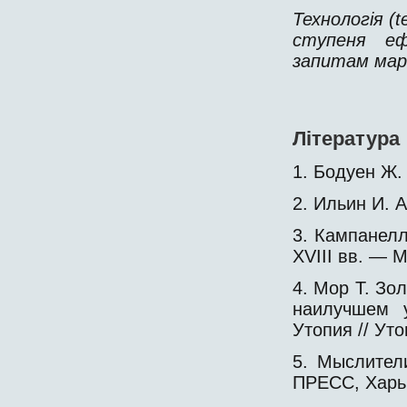
Технологія (
t
ступеня ефе
запитам марг
Література
1. Бодуен Ж. 
2. Ильин И. А
3. Кампанелл
XVIII вв. — М
4. Мор Т. Зол
наилучшем у
Утопия // Уто
5. Мыслител
ПРЕСС, Харь