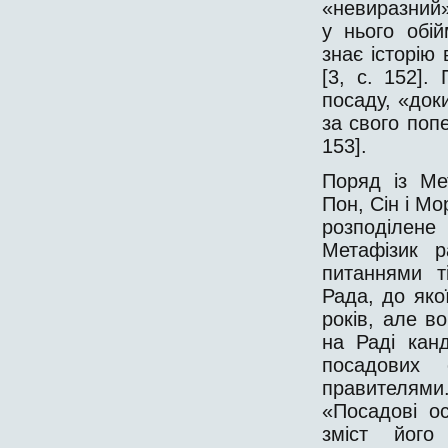
«невиразний»
у нього обі
знає історію 
[3, с. 152]
посаду, «док
за свого попе
153].
Поряд із Ме
Пон, Сін і Мо
розподілен
Метафізик 
питаннями т
Рада, до яко
років, але в
на Раді кан
посадових
правителями.
«Посадові о
зміст йог