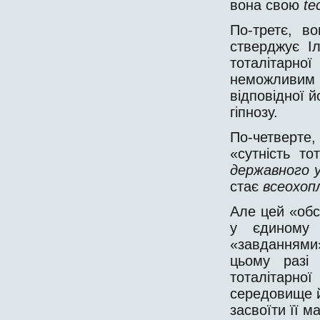
вона свою
te
По-третє, в
стверджує І
тоталітарно
неможливим у
відповідної й
гіпнозу.
По-четверте,
«сутність т
державного 
стає
всеохо
Але цей «обс
у єдиному 
«завданнями»
цьому разі 
тоталітарно
середовище й
засвоїти її м