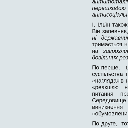
антитоталі
перешкодо
антисоціальн
І. Ільїн тако
Він запевняє
ні держав
тримається н
на
загрозл
довільних ро
По-перше, 
суспільства 
«наглядачів 
«реакцією 
питання п
Середовище 
виникнення
«обумовлени
По-друге, то