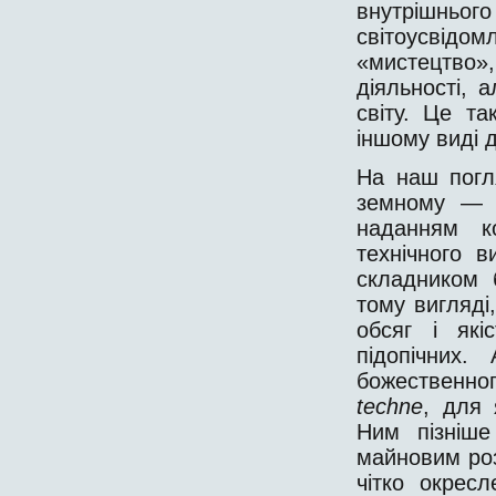
внутрішньо
світоусвідо
«мистецтво»,
діяльності, 
світу. Це та
іншому виді д
На наш погл
земному 
наданням к
технічного в
складником 
тому вигляді
обсяг і які
підопічних
божественно
techne
, для 
Ним пізніше
майновим ро
чітко окресл