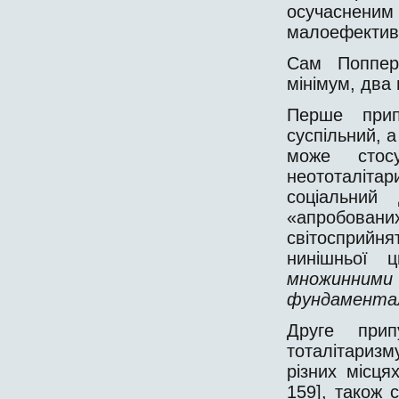
осучаснен
малоефективн
Сам Поппер
мінімум, два
Перше прип
суспільний, а
може стосу
неототаліта
соціальний
«апробовани
світосприйн
нинішньої ц
множинни
фундаментал
Друге прип
тоталітариз
різних місця
159], також с