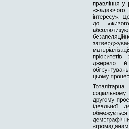
правління у 
«жадаючого
інтересу». Ц
до «живог
абсолютизу
безапеляц
затверджув
матеріалізац
пріоритетів
джерело й
обґрунтувань
цьому процес
Тоталітарн
соціальному
другому прое
ідеальної 
обмежуєтьс
демографі
«громадянам