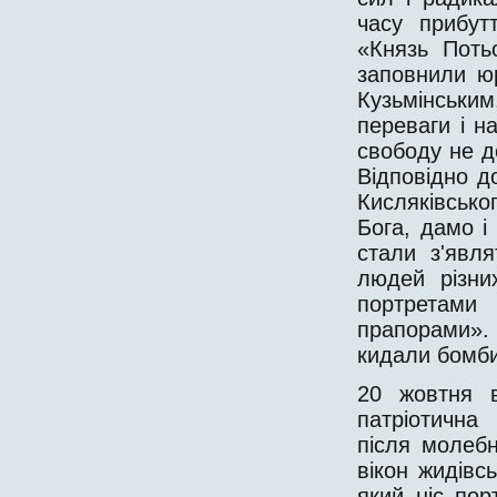
часу прибут
«Князь Потьо
заповнили ю
Кузьмінськи
переваги і н
свободу не д
Відповідно д
Кисляківськ
Бога, дамо і
стали з'явл
людей різни
портретам
прапорами». 
кидали бомби,
20 жовтня в
патріотична
після молебн
вікон жидівс
який ніс пор