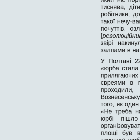
тиснява, діт
робітники, до
такої нечу-ва
почуттів, о
[
революційн
звірі накину
залпами в нар
У Полтаві 2
«юрба стала 
прилягаючих 
євреями в г
проходили,
Вознесенськ
того, як один
«Не треба н
юрбі пішло
організовува
площі був в
тисячної юрб