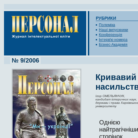
РУБРИКИ
Полеміка
Наші випускники
Конференція
Інтерв'ю номера
Бізнес-Академія
№ 9/2006
Кривавий 
насильств
Ігор ОМЕЛЬЯНЧУК,
кандидат історичних наук, 
держави і права Харківсько
університету
Одні
найтрагічніш
сторінок 