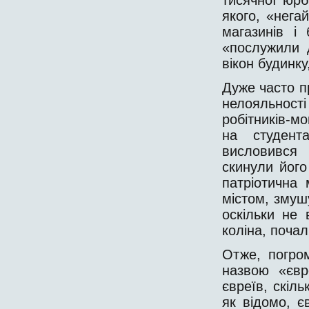
якого, «нега
магазинів і
«послужили д
вікон будинк
Дуже часто п
нелояльнос
робітників-мо
на студент
висловився
скинули його
патріотична
містом, змуш
оскільки не
коліна, поча
Отже, погро
назвою «євр
євреїв, скіль
як відомо, є