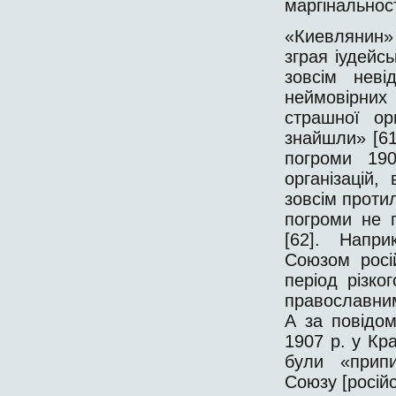
маргінальності
«Киевлянин»
зграя іудейсь
зовсім неві
неймовірних
страшної орг
знайшли» [61
погроми 190
організацій
зовсім проти
погроми не 
[62]. Напри
Союзом росі
період різко
православним
А за повідо
1907 р. у Кр
були «припи
Союзу [російс