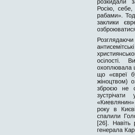
розкидали з
Росію, себе,
рабами». Тод
заклики євр
озброюватися
Розглядаючи
антисемітсь
християнськ
осілості. 
охоплювала ці
що «євреї б
жіноцтвом) 
зброєю не с
зустрічати
«Киевлянин»
року в Києв
спалили Голо
[26]. Навіть
генерала Кар