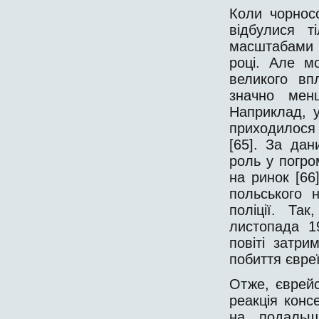
Коли чорносо
відбулися т
масштабами 
році. Але м
великого вп
значно менш
Наприклад, 
приходилося 3
[65]. За да
роль у погром
на ринок [66
польського 
поліції. Та
листопада 1
повіті затри
побиття євреї
Отже, єврейс
реакція конс
на подальши