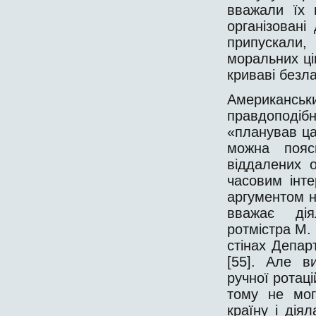
вважали їх 
організовані
припускали,
моральних цін
криваві безл
Американсь
правдоподіб
«планував цар
можна пояс
віддалених о
часовим інте
аргументом н
вважає дія
ротмістра М.
стінах Департ
[55]. Але в
ручної ротаці
тому не мог
країну і дія