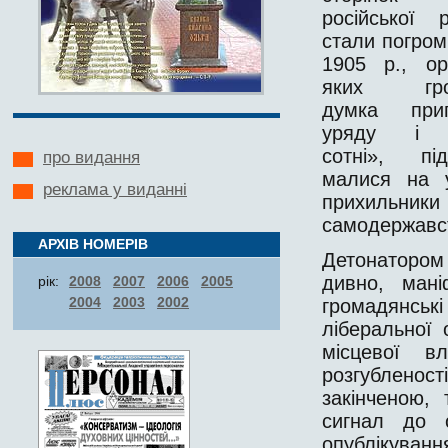
російської р
стали погром
1905 р., орг
яких гром
думка прип
уряду і «
сотні», п
про видання
малися на у
реклама у виданні
прихильники
самодержавст
АРХІВ НОМЕРІВ
Детонатором 
дивно, ман
рік:
2008
2007
2006
2005
2004
2003
2002
громадянсь
ліберальної 
місцевої в
розгубленос
закінченою,
сигнал до о
опублікуванн