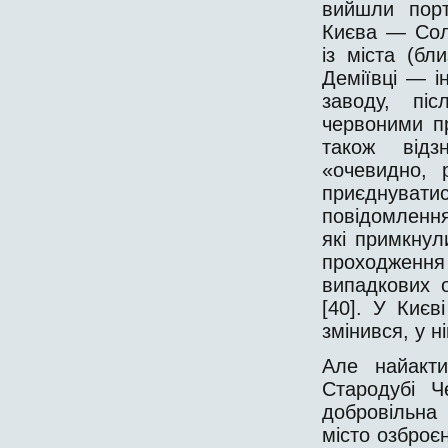
вийшли порт
Києва — Сол
із міста (бл
Деміївці — і
заводу, пі
червоними п
також відз
«очевидно, 
приєднуват
повідомленн
які примкнул
проходженн
випадкових ос
[40]. У Києв
змінився, у н
Але найакти
Стародубі Ч
добровільна
місто озброє