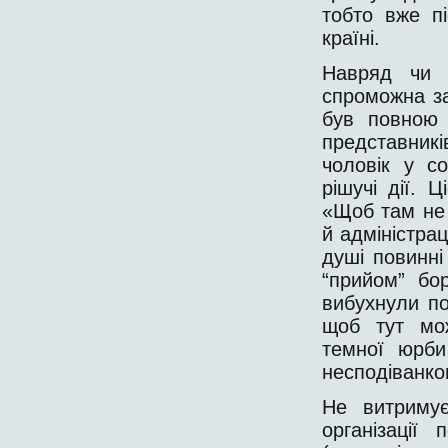
тобто вже п
країні.
Навряд чи 
спроможна за
був повною 
представник
чоловік у со
рішучі дії. 
«Щоб там не 
й адміністрац
душі повинні
“прийом” бо
вибухнули по
щоб тут мо
темної юрби
несподіванко
Не витримує
організації