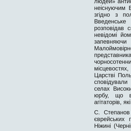
людей» антисе
неіснуючим 
згідно з по
Введенське
розповідав 
невідомі йо
запевняючи
Малоймові
представник
чорносотенн
місцевостях,
Царстві Поль
сповідували
селах Висок
юрбу, що в
агітаторів, як
С. Степанов
єврейських 
Ніжині (Черні