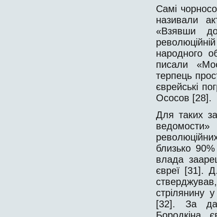
Самі чорносо
називали ак
«Взявши до
революційні
народного о
писали «Мос
терпець прос
єврейські по
Ососов [28].
Для таких за
ведомости»
революційни
близько 90% 
влада зааре
євреї [31]. Д
стверджува
стрілянину у
[32]. За д
Бородкіна, 