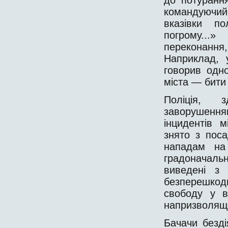
командуючий
вказівки по
погрому...»
переконання,
Наприклад, у
говорив одн
міста — бити 
Поліція, 
заворушенням
інцидентів 
знято з поса
нападам на 
градоначаль
виведені з
безперешко
свободу у в
напризволящ
Бачачи безді