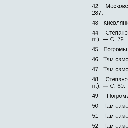
42. Московс
287.
43. Киевляни
44. Степано
гг.). — С. 79.
45. Погромы
46. Там само
47. Там само
48. Степано
гг.). — С. 80.
49. Погромы
50. Там само
51. Там само
52. Там само