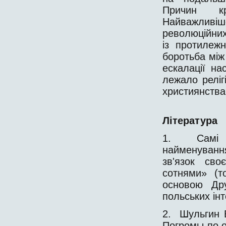
Причин кр
Найважливі
революційних
із протилеж
боротьба між
ескалації на
лежало реліг
християнства 
Література
1. Самі м
найменуванн
зв'язок сво
сотнями» (т
основою Дру
польських інт
2. Шульгин В
Погромы по 