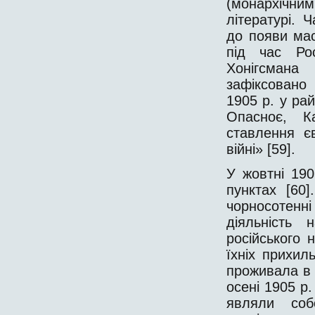
(монархічним
літературі. 
до появи мас
під час Рос
Хонігсмана
зафіксовано 
1905 р. у ра
Опасноє, К
ставлення єв
війні» [59].
У жовтні 190
пунктах [60
чорносотенні
діяльність
російського н
їхніх прихил
проживала в 
осені 1905 р.
являли соб