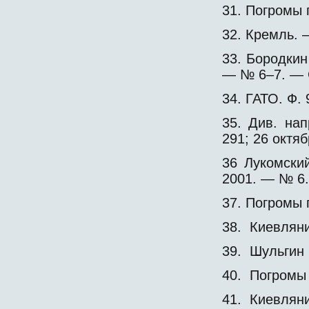
31. Погромы
32. Кремль. 
33. Бородкин
— № 6–7. — С
34. ГАТО. Ф. 
35. Див. на
291; 26 октя
36 Лукомски
2001. — № 6.
37. Погромы 
38. Киевляни
39. Шульгин 
40. Погромы
41. Киевляни