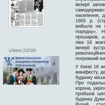
імперії запо
самодержавс
населення, д
1905 р. (ст
вийшла на в
порядку». Н
прошарків, 
піка 18 жов
імперії зуст
революцій
погромний ви
У Києві 18 ж
маніфесту, д
будинку міськ
Про подальш
корона, укрі
пройшов шеп
будинку Думи
Рудий сту