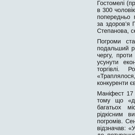
Гостомелі (п
в 300 чолові
попередньо 
за здоров'я 
Степанова, с
Погроми ста
подальший ро
чергу, проти
усунути еко
торгівлі. 
«Траплялося,
конкуренти єв
Маніфест 17 
тому що «д
багатьох мі
рідкісним в
погромів. Сен
відзначав: «
до потурання 