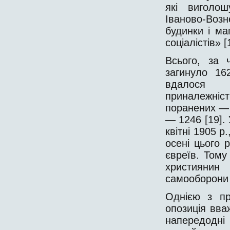
які виголош
Іваново-Возн
будинки і ма
соціалістів» [
Всього, за 
загинуло 16
вдалося в
приналежніст
поранених — 
— 1246 [19].
квітні 1905 р
осені цього 
євреїв. Тому
християнин
самооборони 
Однією з пр
опозиція вва
напередодні