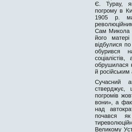
Є. Турау, я
погрому в К
1905 р. ма
революційни
Сам Микола I
його матері
відбулися по
обурився н
соціалістів
обрушилася н
й російським а
Сучасний а
стверджує,
погромів жов
вони», а фак
над автокра
почався як
тиреволюційн
Великому Ус