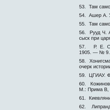
53. Там само
54. Ашер А. У
55. Там само
56. Рууд Ч. 
сыск при цар
57. Р. Е. С
1905. — № 9.
58. Хонигсма
очерк истории
59. ЦГИАУ. Ф.
60. Кожинов
М.: Прима В,
61. Киевляни
62. Липранд