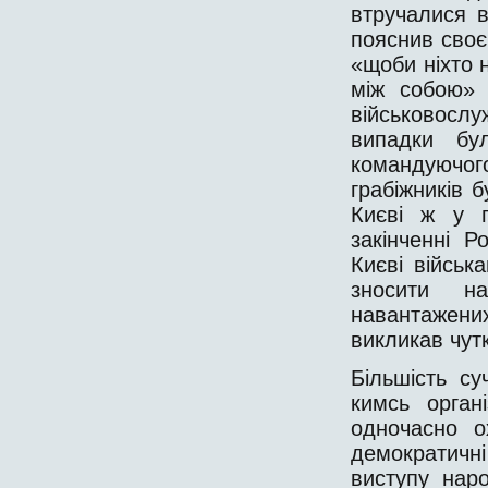
втручалися в
пояснив своє
«щоби ніхто н
між собою» 
військовосл
випадки б
командуючого
грабіжників б
Києві ж у п
закінченні Р
Києві військ
зносити н
навантажених
викликав чутк
Більшість су
кимсь орган
одночасно о
демократичн
виступу нар