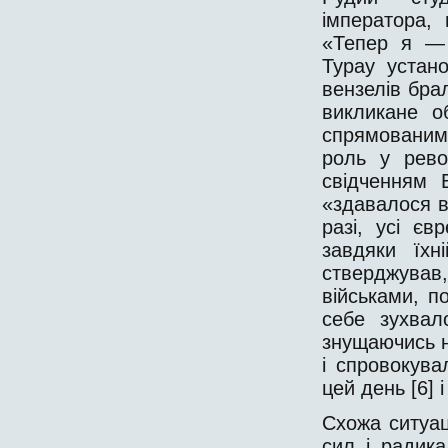
імператора,
«Тепер я — 
Турау устано
вензелів брал
викликане о
спрямованим
роль у рево
свідченням 
«здавалося в
разі, усі єв
завдяки їхн
стверджував,
військами, п
себе зухвал
знущаючись н
і спровокува
цей день [6] 
Схожа ситуац
сил і радика