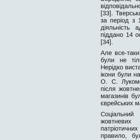
відповідальн
[33]. Тверськ
за період з 
діяльність 
піддано 14 о
[34].
Але все-таки
були не тіль
Нерідко вист
ікони були н
О. С. Луком
після жовтне
магазинів бу
єврейських ма
Соціальний
жовтневих 
патріотични
правило, бу