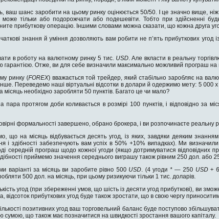
, ваш шанс заробити на цьому ринку оцінюється 50/50. І це значно вище, ніж 
 може тільки або подорожчати або подешевіти. Тобто при здійсненні будь-
сните прибуткову операцію. Іншими словами можна сказати, що кожна друга уг
чаткові знання й уміння дозволяють вам робити не п’ять прибуткових угод із 
вати в роботу на валютному ринку 5 тис.
USD
. Але вкласти в реальну торгівлю
 гарантією. Отже, ви для себе визначили максимально можливий програш на м
му ринку (
FOREX
) вважається той трейдер, який стабільно заробляє на ва
ше. Переведемо наші віртуальні відсотки в долари й одержимо мету: 5 000 х 0
на місяць необхідно заробляти 50 пунктів. Багато це чи мало?
 пара протягом доби коливається в розмірі 100 пунктів, і відповідно за міся
говірні формальності завершено, обрано брокера, і ви розпочинаєте реальну р
мо, що на місяць відбувається десять угод, із яких, завдяки деяким знанням
ння і здібності забезпечують вам успіх в 50% +10% випадках). Ми визначи
тоді середній програш щодо кожної угоди (якщо дотримуватися відповідних 
дібності приймемо значення середнього виграшу також рівним 250 дол. або 2
и варіанті за місяць ви заробите рівно 500
USD
. (4 угоди * — 250
USD
+ 
робляти 500 дол. на місяць, при цьому ризикуючи тільки 1 тис. доларів.
ькість угод (при збереженні умов, що шість із десяти угод прибуткові), ви змо
, відсоток прибуткових угод буде також зростати, що в свою чергу приносити
кількості позитивних угод ваш торговельний баланс буде поступово збільшуват
шою сумою, що також має позначитися на швидкості зростання вашого капіталу.