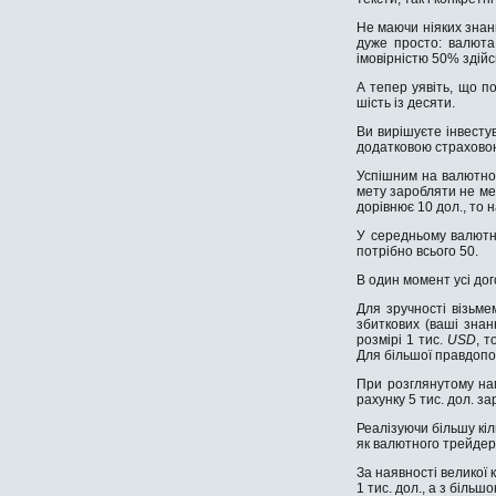
Не маючи ніяких знань
дуже просто: валюта
імовірністю 50% здій
А тепер уявіть, що по
шість із десяти.
Ви вирішуєте інвесту
додатковою страховою
Успішним на валютно
мету заробляти не мен
дорівнює 10 дол., то 
У середньому валютна
потрібно всього 50.
В один момент усі до
Для зручності візьме
збиткових (ваші зна
розмірі 1 тис.
USD
, 
Для більшої правдопо
При розглянутому нам
рахунку 5 тис. дол. за
Реалізуючи більшу кіл
як валютного трейдера
За наявності великої 
1 тис. дол., а з біль