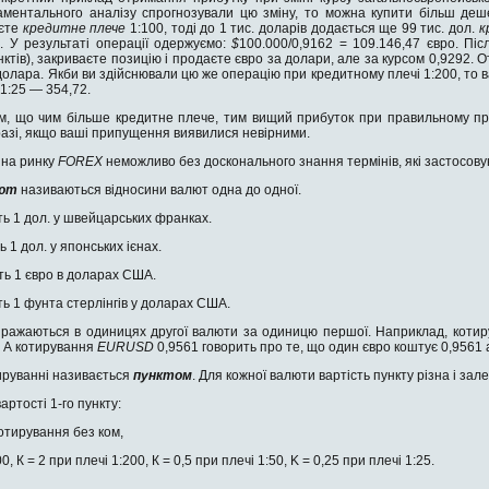
аментального аналізу спрогнозували цю зміну, то можна купити більш деш
аєте
кредитне плече
1:100, тоді до 1 тис. доларів додається ще 99 тис. дол.
к
. У результаті операції одержуємо:
$
100.000/0,9162 = 109.146,47 євро. Пі
тів), закриваєте позицію і продаєте євро за долари, але за курсом 0,9292. О
олара. Якби ви здійснювали цю же операцію при кредитному плечі 1:200, то ва
 1:25 — 354,72.
м, що чим більше кредитне плече, тим вищий прибуток при правильному про
 разі, якщо ваші припущення виявилися невірними.
 на ринку
FOREX
неможливо без досконального знання термінів, які застосову
лют
називаються відносини валют одна до одної.
ть 1 дол. у швейцарських франках.
ь 1 дол. у японських ієнах.
ть 1 євро в доларах США.
ть 1 фунта стерлінгів у доларах США.
иражаються в одиницях другої валюти за одиницю першої. Наприклад, коти
. А котирування
EURUSD
0,9561 говорить про те, що один євро коштує 0,9561
ируванні називається
пунктом
. Для кожної валюти вартість пункту різна і зал
ртості 1-го пункту:
отирування без ком,
0, К = 2 при плечі 1:200, К = 0,5 при плечі 1:50, K = 0,25 при плечі 1:25.