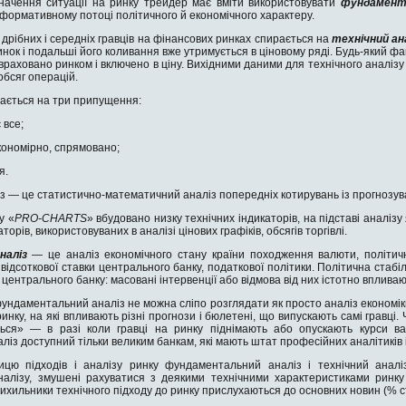
начення ситуації на ринку трейдер має вміти використовувати
фундамента
нформативному потоці політичного й економічного характеру.
 дрібних і середніх гравців на фінансових ринках спирається на
технічний ан
нок і подальші його коливання вже утримується в ціновому ряді. Будь-який фа
раховано ринком і включено в ціну. Вихідними даними для технічного аналізу є
обсяг операцій.
рається на три припущення:
 все;
ономірно, спрямовано;
я.
із — це статистично-математичний аналіз попередніх котирувань із прогнозув
у «
PRO-CHARTS
» вбудовано низку технічних індикаторів, на підставі аналіз
орів, використовуваних в аналізі цінових графіків, обсягів торгівлі.
наліз
— це аналіз економічного стану країни походження валюти, політични
, відсоткової ставки центрального банку, податкової політики. Політична стаб
а центрального банку: масовані інтервенції або відмова від них істотно вплива
фундаментальний аналіз не можна сліпо розглядати як просто аналіз економік
ринку, на які впливають різні прогнози і бюлетені, що випускають самі гравці
ся» — в разі коли гравці на ринку піднімають або опускають курси вал
із доступний тільки великим банкам, які мають штат професійних аналітиків і
цю підходів і аналізу ринку фундаментальний аналіз і технічний аналіз
алізу, змушені рахуватися з деякими технічними характеристиками ринку (
ихильники технічного підходу до ринку прислухаються до основних новин (% ста