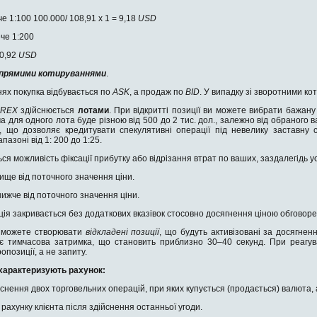
е 1:100 100.000/ 108,91 х 1 = 9,18
USD
ече 1:200
20,92
USD
прямими котируваннями
.
ях покупка відбувається по
ASK
, а продаж по
BID
. У випадку зі зворотними к
OREX
здійснюється
лотами
. При відкритті позиції ви можете вибрати бажану 
а для одного лота буде різною від 500 до 2 тис. дол., залежно від обраного 
, що дозволяє кредитувати спекулятивні операції під невелику заставну с
пазоні від 1: 200 до 1:25.
ться можливість фіксації прибутку або відрізання втрат по ваших, заздалегідь
ище від поточного значення ціни.
ижче від поточного значення ціни.
ія закривається без додаткових вказівок стосовно досягнення ціною обговоре
ви можете створювати
відкладені позиції
, що будуть активізовані за досягнен
нує тимчасова затримка, що становить приблизно 30–40 секунд. При реагу
опозиції, а не запиту.
 характеризують рахунок:
йснення двох торговельних операцій, при яких купується (продається) валюта, 
рахунку клієнта після здійснення останньої угоди.