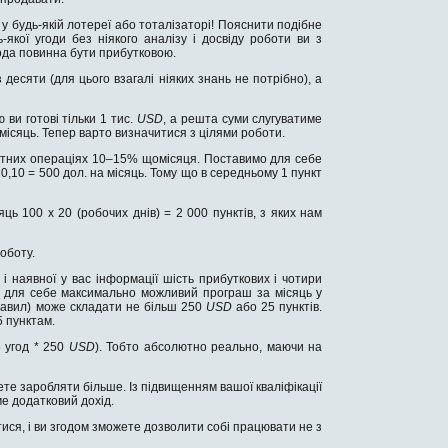
у будь-якій лотереї або тоталізаторі! Пояснити подібне
якої угоди без ніякого аналізу і досвіду роботи ви з
ода повинна бути прибутковою.
десяти (для цього взагалі ніяких знань не потрібно), а
 ви готові тільки 1 тис.
USD
, а решта суми слугуватиме
ісяць. Тепер варто визначитися з цілями роботи.
лютних операціях 10–15% щомісяця. Поставимо для себе
,10 = 500 дол. на місяць. Тому що в середньому 1 пункт
ць 100 х 20 (робочих днів) = 2 000 пунктів, з яких нам
оботу.
 і наявної у вас інформації шість прибуткових і чотири
ли для себе максимально можливий програш за місяць у
правил) може складати не більш 250
USD
або 25 пунктів.
5 пунктам.
6 угод * 250
USD
). Тобто абсолютно реально, маючи на
жете заробляти більше. Із підвищенням вашої кваліфікації
ме додатковий дохід.
ися, і ви згодом зможете дозволити собі працювати не з