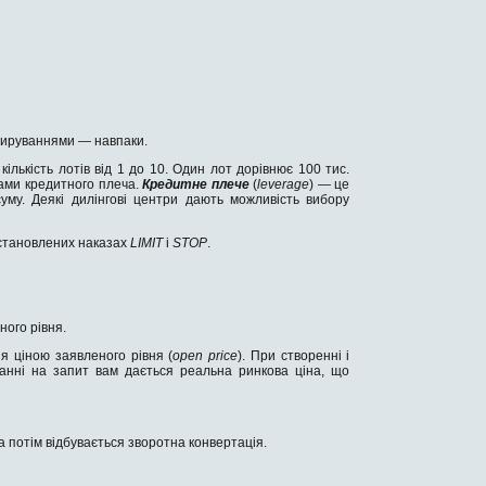
отируваннями — навпаки.
кількість лотів від 1 до 10. Один лот дорівнює 100 тис.
вами кредитного плеча.
Кредитне плече
(
leverage
) — це
уму. Деякі дилінгові центри дають можливість вибору
 установлених наказах
LIMIT
і
STOP
.
ного рівня.
ня ціною заявленого рівня (
open price
). При створенні і
ванні на запит вам дається реальна ринкова ціна, що
а потім відбувається зворотна конвертація.