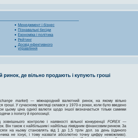
Менеджмент і бізнес
Пізнавальні бесіди
Економіка і політика
Рейтинг
Досвід ефективного
управління
 ринок, де вільно продають і купують гроші
change market
) — міжнародний валютний ринок, на якому вільно
я гроші. У сучасному вигляді склався у 1970-х роках, коли було введено
при цьому ціна однієї валюти щодо іншої визначається тільки самими
одячи з попиту й пропозиції.
 зовнішнього контролю і наявності вільної конкуренції
FOREX
—
к. Він також є найбільшим і найбільш ліквідним фінансовим ринком. За
бсяги на ньому становлять від 1 до 1,5 трлн дол. за день (єдиного
нчика не існує, і тому назвати абсолютно точну цифру неможливо).