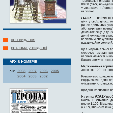
Торговельні операції 
00:00 (
GMT
) понеділка
у Франкфурті, Лондоні
валютою.
FOREX
— найбільш о
ціни у своїх цілях, 
ринок одиничних учас
або закривати позиці
декількох секунд до б
денні коливання валют
валютним спекулянтам
про видання
надзвичайно великий.
реклама у виданні
Ідея маржинальної то
скорочує накладні вит
великої кількості інш
Багато спекулятивних
АРХІВ НОМЕРІВ
Маржинальна торгів
дорівнює 100 тис. дол
рік:
2008
2007
2006
2005
2004
2003
2002
Розглянемо конкретн
Відкриваючи один ло
очікування справджуют
Щоденні коливання ва
На ринку
FOREX
необ
маючи її. Звичайно, 
плече 1:100. Відкрива
(
EUR
), японська ієна (