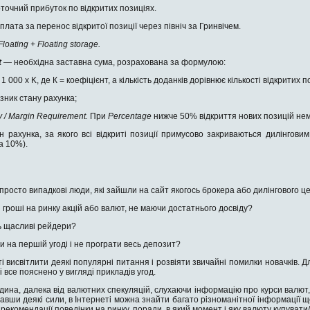
точний прибуток по відкритих позиціях.
плата за перенос відкритої позиції через північ за Гринвічем.
Floating
+
Floating storage.
t
— необхідна заставна сума, розрахована за формулою:
 1 000 х K, де К = коефіцієнт, а кількість доданків дорівнює кількості відкритих п
зник стану рахунка;
y / Margin Requirement.
При
Percentage
нижче 50% відкриття нових позицій не
н рахунка, за якого всі відкриті позиції примусово закриваються дилінгови
а 10%).
 просто випадкові люди, які зайшли на сайт якогось брокера або дилінгового 
гроші на ринку акцій або валют, не маючи достатнього досвіду?
ь щасливі рейдери?
 на першій угоді і не програти весь депозит?
і висвітлити деякі популярні питання і розвіяти звичайні помилки новачків. Д
і все пояснено у вигляді прикладів угод.
дина, далека від валютних спекуляцій, слухаючи інформацію про курси валют,
лавши деякі сили, в Інтернеті можна знайти багато різноманітної інформації 
ні рекомендації поведінки на ринку, поради, в який момент і яку валюту купуват