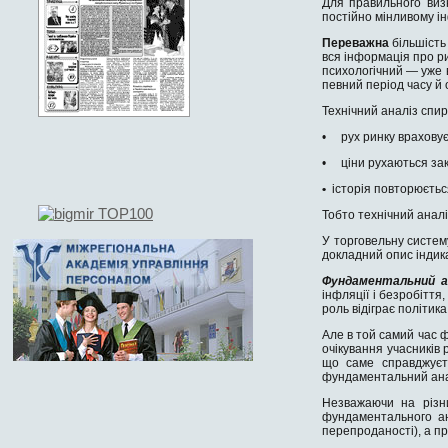
Для правильного виз
постійно мінливому і
Переважна
більшість
вся інформація про ри
психологічний — уже в
певний період часу й 
Технічний аналіз спи
• рух ринку враховує
• ціни рухаються зак
•
історія повторюєтьс
Тобто технічний анал
У торговельну систем
докладний опис індикат
Фундаментальний а
інфляції і безробіття
роль відіграє політик
Але в той самий час 
очікування учасників 
що саме справджуєть
фундаментальний анал
Незважаючи на різни
фундаментального ан
перепроданості), а пр