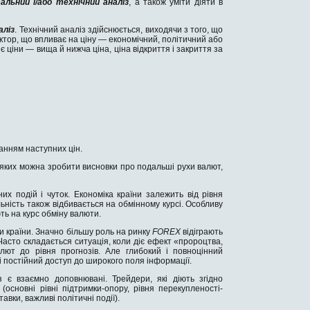
льний і/або технічний аналіз
, а також уміти діяти в
аліз
. Технічний аналіз здійснюється, виходячи з того, що
ктор, що впливає на ціну — економічний, політичний або
 ціни — вища й нижча ціна, ціна відкриття і закриття за
анням наступних цін.
у яких можна зробити висновки про подальші рухи валют,
х подій і чуток. Економіка країни залежить від рівня
ільність також відбивається на обмінному курсі. Особливу
ють на курс обміну валюти.
и країни. Значно більшу роль на ринку
FOREX
відіграють
. Часто складається ситуація, коли діє ефект «пророцтва,
ют до рівня прогнозів. Але глибокий і повноцінний
 постійний доступ до широкого поля інформації.
 є взаємно доповнювані. Трейдери, які діють згідно
основні рівні підтримки-опору, рівня перекупленості-
вки, важливі політичні події).