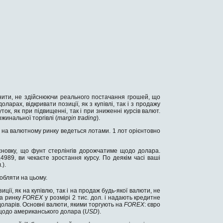
ити, не здійснюючи реального постачання грошей, що
арах, відкривати позиції, як з купівлі, так і з продажу
ок, як при підвищенні, так і при зниженні курсів валют.
инальної торгівлі (
margin trading
).
 на валютному ринку ведеться лотами. 1 лот орієнтовно
сновку, що фунт стерлінгів дорожчатиме щодо долара.
4989, ви чекаєте зростання курсу. По деякім часі ваші
.).
обляти на цьому.
ції, як на купівлю, так і на продаж будь-якої валюти, не
на ринку
FOREX
у розмірі 2 тис. дол. і надають кредитне
 доларів. Основні валюти, якими торгують на
FOREX
: євро
 щодо американського долара (
USD
).