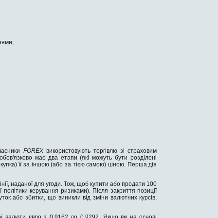
нями;
учасники
FOREX
використовують торгівлю зі страховим
бов'язково має два етапи (які можуть бути розділені
купка) її за іншою (або за тією самою) ціною. Перша дія
лінії, наданої для угоди. Тож, щоб купити або продати 100
ої політики керування ризиками). Після закриття позиції
ток або збитки, що виникли від зміни валютних курсів,
ї валюти євро з 0,9162 до 0,9292. Якщо ви на основі