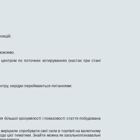
озицій;
можливо.
м центром по поточних котируваннях (настає при стані
центру, нерідко переймаються питаннями:
ля більшої зрозумілості і показовості стаття побудована
 вирішили спробувати свої сили в торгівлі на валютному
щодо цієї тематики. Знайти можна як загальнопізнавальні
и/продавати.