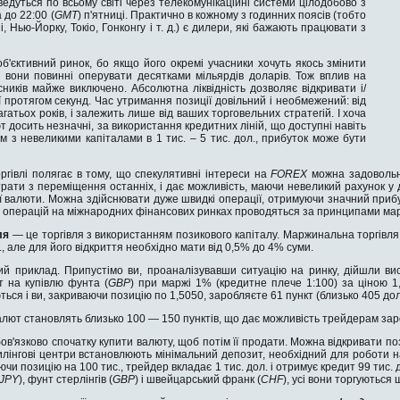
ведуться по всьому світі через телекомунікаційні системи цілодобово з
 до 22:00 (
GMT
) п'ятниці. Практично в кожному з годинних поясів (тобто
, Нью-Йорку, Токіо, Гонконгу і т. д.) є дилери, які бажають працювати з
б'єктивний ринок, бо якщо його окремі учасники хочуть якось змінити
то вони повинні оперувати десятками мільярдів доларів. Тож вплив на
ників майже виключено. Абсолютна ліквідність дозволяє відкривати і/
ї протягом секунд. Час утримання позиції довільний і необмежений: від
агатьох років, і залежить лише від ваших торговельних стратегій. І хоча
 досить незначні, за використання кредитних ліній, що доступні навіть
 з невеликими капіталами в 1 тис. – 5 тис. дол., прибуток може бути
ргівлі полягає в тому, що спекулятивні інтереси на
FOREX
можна задовольн
рати з переміщення останніх, і дає можливість, маючи невеликий рахунок у дол
ої валюти. Можна здійснювати дуже швидкі операції, отримуючи значний прибут
 операцій на міжнародних фінансових ринках проводяться за принципами марж
ля
— це торгівля з використанням позикового капіталу. Маржинальна торгівля
., але для його відкриття необхідно мати від 0,5% до 4% суми.
ий приклад. Припустімо ви, проаналізувавши ситуацію на ринку, дійшли ви
т на купівлю фунта (
GBP
) при маржі 1% (кредитне плече 1:100) за ціною 1,
ься і ви, закриваючи позицію по 1,5050, заробляєте 61 пункт (близько 405 дол
лют становлять близько 100 — 150 пунктів, що дає можливість трейдерам зар
ов'язково спочатку купити валюту, щоб потім її продати. Можна відкривати пози
дилінгові центри встановлюють мінімальний депозит, необхідний для роботи 
ючи позицію на 100 тис., трейдер вкладає 1 тис. дол. і отримує кредит 99 тис.
JPY
), фунт стерлінгів (
GBP
) і швейцарський франк (
CHF
), усі вони торгуються