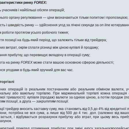
арактеристики ринку
FOREX
:
 учасників і найбільші обсяги операцій;
нього органу регулювання — ціни визначаються тільки попитом і пропозицією;
ть і швидкість ринку — здійснення угод за лічені секунди за
on line
котируван
роботи протягом усього робочого тижня;
я позиції на будь-який період, що залежить тільки від трейдера;
их витрат, окрім сплати різниці між ціною купівлі й продажу;
ня прибутку, що перевищує вкладену в операції суму;
ота на ринку
FOREX
може стати вашою основною сферою діяльності;
я угодами в будь-який зручний для вас час.
торгівлі
ютних операцій із реальним постачанням або реальним обміном валюти, 
льну або важільну торгівлю. При маржинальній торгівлі кожна операція о
кої тривалості): купівля (продаж) валюти за однією ціною, а потім продаж (по
ям позиції
, а друга —
закриттям позиції
.
иції трейдер вносить заставну суму, яка становить від 0,5 до 4% від кредитної 
 ієни, потрібна не вся сума, а лише від 500 до 4 тис. дол. (залежно від ваш
ається, і відбувається розрахунок прибутку або втрат, при цьому весь прибу
ахунок.
нкретний приклад отримання прибутку при зміні курсу загальноєвропейсько