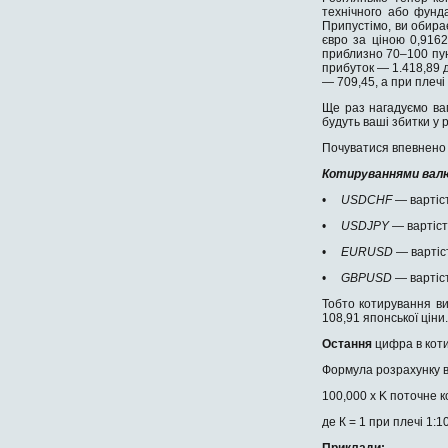
технічного або фунд
Припустімо, ви обир
євро за ціною 0,9162
приблизно 70–100 пунк
прибуток — 1.418,89 д
— 709,45, а при плечі
Ще раз нагадуємо ва
будуть ваші збитки у
Почуватися впевнено
Котируваннями ва
•
USDCHF
— вартіс
•
USDJPY
— вартіст
•
EURUSD
— вартіс
•
GBPUSD
— вартіс
Тобто котирування в
108,91 японської ціни
Остання
цифра в кот
Формула розрахунку ва
100,000 х K поточне к
де К = 1 при плечі 1:10
Приклади: