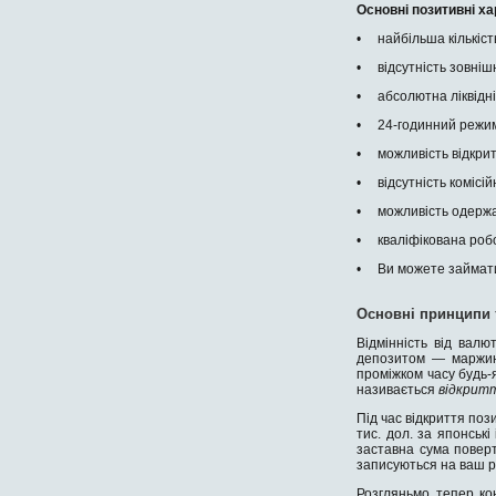
Основні позитивні х
• найбільша кількість
• відсутність зовніш
• абсолютна ліквідніс
• 24-годинний режим 
• можливість відкритт
• відсутність комісійн
• можливість одержан
• кваліфікована роб
• Ви можете займатис
Основні принципи 
Відмінність від вал
депозитом — маржина
проміжком часу будь-я
називається
відкритт
Під час відкриття поз
тис. дол. за японські
заставна сума поверт
записуються на ваш р
Розгляньмо тепер ко