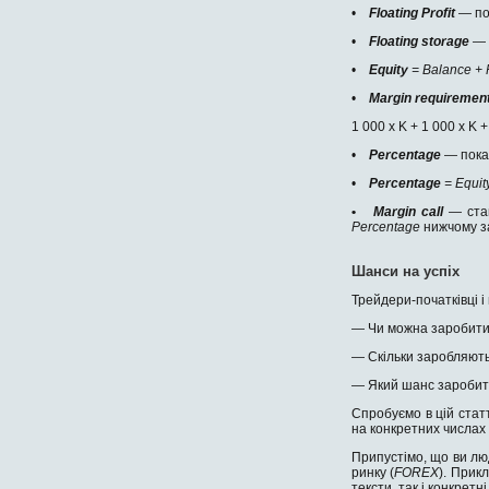
•
Floating Profit
— по
•
Floating storage
— 
•
Equity
= Balance
+
•
Margin requiremen
1 000 х K + 1 000 х K +
•
Percentage
— пока
•
Percentage
= Equit
•
Margin call
— ста
Percentage
нижчому з
Шанси на успіх
Трейдери-початківці і
— Чи можна заробити 
— Скільки заробляют
— Який шанс заробити
Спробуємо в цій статт
на конкретних числах 
Припустімо, що ви лю
ринку (
FOREX
). Прик
тексти, так і конкрет