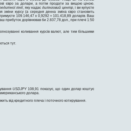
еві євро за долари, а потім продати за вищою ціною.
редитної лінії
, яку надає
дилінговий центр
, і ви купуєте
сля зміни курсу (а середня денна зміна євро становить
тримуєте 109.146,47 х 0,9292 = 101.418,89 доларів. Ваш
ш прибуток дорівнював би 2.837,78 дол., при плечі 1:50
гнозуванні коливання курсів валют, але тим більшими
ються тут.
рування
USDJPY
108,91 показує, що один долар коштує
 американського долара.
ежить від кредитного плеча і поточного котирування.