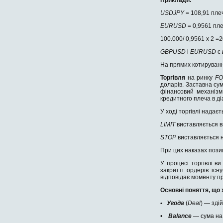
USDJPY
= 108,91 плеч
EURUSD
= 0,9561 пл
100.000/ 0,9561 х 2 =
GBPUSD
і
EURUSD
є
На прямих котируванн
Торгівля
на ринку
F
доларів. Заставна сум
фінансовий механізм
кредитного плеча в діа
У ході торгівлі надає
LIMIT
виставляється в
STOP
виставляється н
При цих наказах позиц
У процесі торгівлі 
закритті ордерів іс
відповідає моменту пр
Основні поняття, що
•
Угода
(
Deal
) — зді
•
Balance
— сума на 