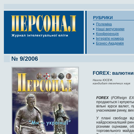
РУБРИКИ
Полеміка
Наші випускники
Конференція
Інтерв'ю номера
Бізнес-Академія
№ 9/2006
FOREX: валютний
Нахла ЮСЕФ,
кандидат технічних наук
FOREX
(
FOReign EХ
продаються і купуютьс
вільні курси валют, 
учасниками ринку, вих
У плані свободи від
найдосконаліший рино
різними оцінками, о
торговельного майда