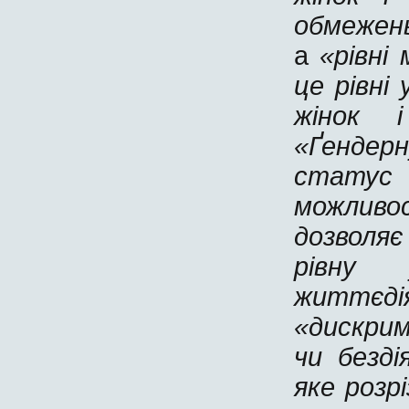
обмежень
а
«рівні
це рівні 
жінок 
«Ґендерн
статус 
можливо
дозволя
рівну
життєд
«дискрим
чи безд
яке розр