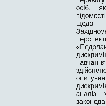
осіб, я
відомост
щодо 
Західно
перспе
«Подол
дискримі
навчан
здійснен
опиту
дискримі
аналіз 
законода