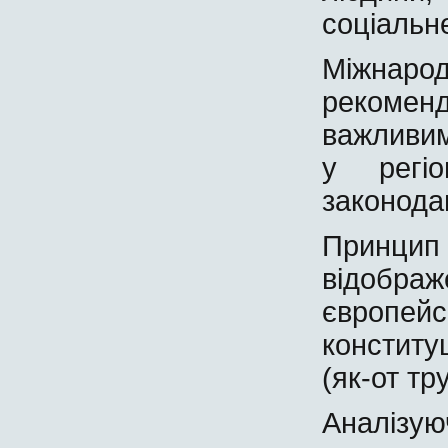
соціальн
Міжна
рекомен
важливим
у регіо
законодав
Принци
відоб
європей
конститу
(як-от тр
Аналізу