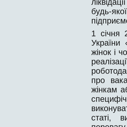
ліквідаці
будь-як
підприєм
1 січня 
України 
жінок і ч
реалізац
роботода
про вак
жінкам а
специф
виконув
статі, 
перевагу