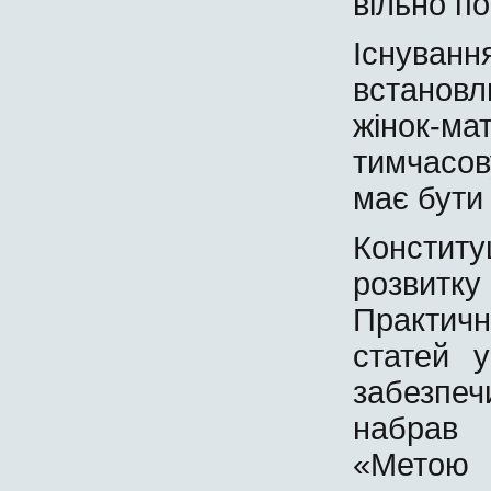
вільно п
Існуван
встановлю
жінок-ма
тимчасов
має бути
Конститу
розвитк
Практич
статей 
забезпе
набрав 
«Метою 