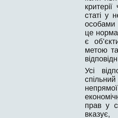
критерії
статі у 
особами 
це норма
є об'єк
метою та
відповідн
Усі від
спільни
непрямо
економі
прав у 
вказує