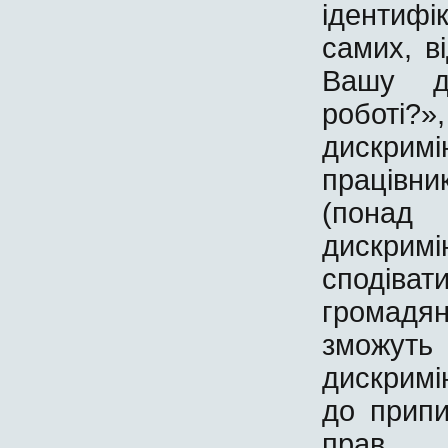
ідентифі
самих, в
Вашу д
роботі
дискримі
працівн
(понад
дискримі
сподіва
громадя
зможут
дискримі
до припи
прав.