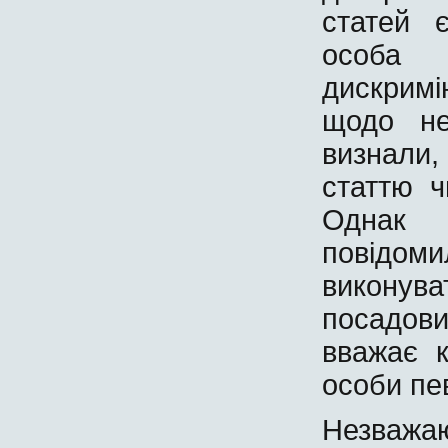
статей 
особа
дискримі
щодо не
визнали
статтю ч
Однак
повідо
виконув
посадов
вважає к
особи пев
Незваж