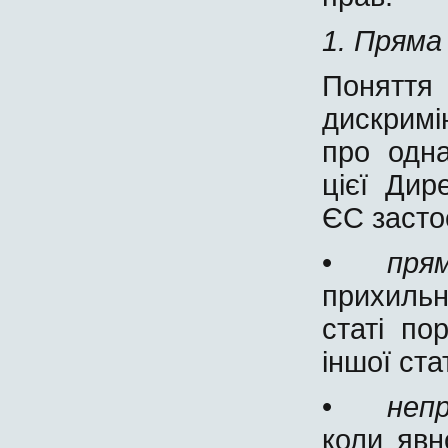
1.
Пряма
Понят
дискримі
про одна
цієї Дир
ЄС засто
•
пря
прихильн
статі по
іншої стат
•
непр
коли явн