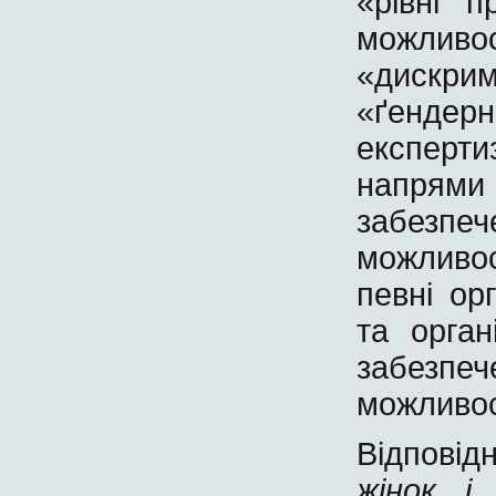
«рівні п
можлив
«дискри
«ґендерн
експерти
напрям
забез
можливос
певні ор
та орган
забез
можливост
Відповід
жінок і