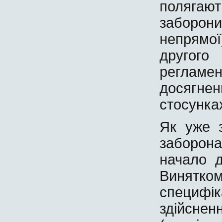
полягают
заборони
непрямої
другог
регламен
досягнен
стосунка
Як уже 
заборон
начало 
Винятко
специфік
здійсн