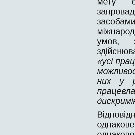
мету с
запровад
засобам
міжнаро
умов, 
здійснюв
«усі пра
можливо
них у р
працевл
дискримі
Відповід
однако
однаков