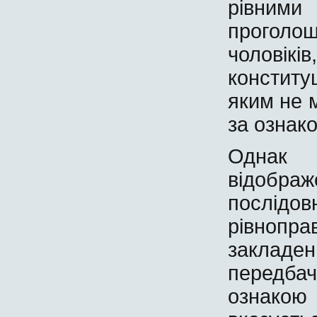
рівними
проголош
чоловікі
констит
яким не 
за ознако
Однак п
відображ
послідо
рівнопр
закладе
передба
ознакою 