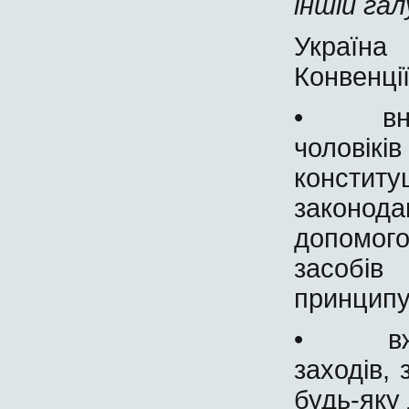
іншій гал
Україна
Конвенції
• внес
чоловікі
констит
законо
допомого
засобів
принципу
• вжив
заходів, 
будь-яку