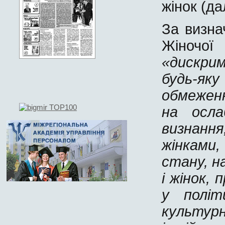
жінок (да
За визна
Жіноч
«дискри
будь-я
обмеженн
на осла
визнання
жінками
стану, на
і жінок,
у політи
культурн