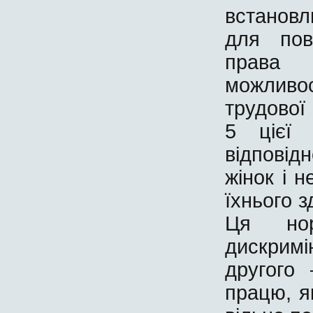
встанов
для пов
права 
можливо
трудової
5 цієї 
відповід
жінок і 
їхнього 
Ця но
дискрим
другого
працю, я