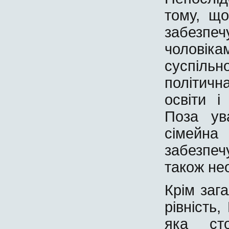
тому, що
забезпеч
чоловіка
суспіль
політична
освіти і
Поза ув
сімейна
забезпеч
також не
Крім заг
рівність,
яка ст