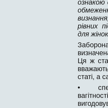
ознакою 
обмеже
визнання
рівних п
для жінок 
Заборона
визначена
Ця ж ста
вважают
статі, а 
• спеці
вагітн
вигодову