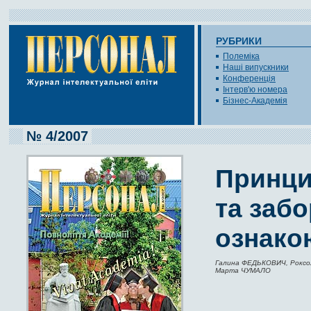
РУБРИКИ
Полеміка
Наші випускники
Конференція
Інтерв'ю номера
Бізнес-Академія
№ 4/2007
Принци
та забо
ознакою
Галина ФЕДЬКОВИЧ, Роксо
Марта ЧУМАЛО