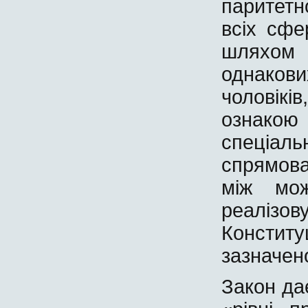
паритетно
всіх сфе
шляхом
однакови
чоловікі
ознако
спеціа
спрямов
між мож
реалізо
Констит
зазначен
Закон да