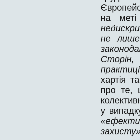
Європейс
на мет
недискри
не лише
законод
Сторін,
практи
хартія т
про те, 
колектив
у випадк
«ефектив
захисту