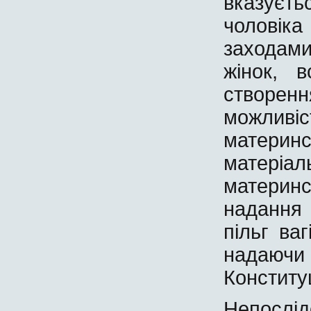
вказуєть
чоловік
заходами
жінок, в
створен
можлив
материн
матеріа
материн
надання 
пільг ва
надаючи
Конституц
Непослі