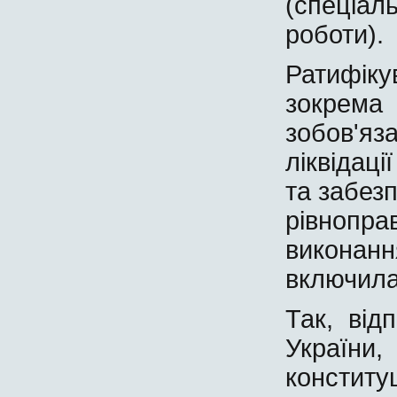
(спеціа
роботи).
Ратифік
зокрема
зобов'я
ліквідаці
та забез
рівнопра
викона
включила
Так, від
України
констит