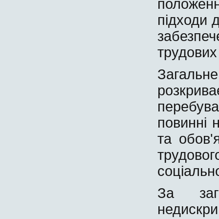
положен
підходи д
забезпече
трудових
Загальн
розкриває
перебув
повинні 
та обов'
трудово
соціальн
За заг
недискри