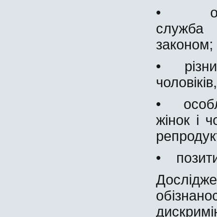
• обов'
служба 
законом;
• різниц
чоловіків
• особл
жінок і ч
репродук
• позитив
Дослід
обізнан
дискрим