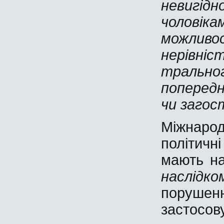
невигід
чоловік
можливос
нерівніс
трально
попередн
чи загос
Міжнаро
політичн
мають н
наслідк
порушен
застосов