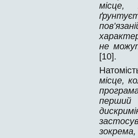
місце,
ґрунтуєт
пов'яза
характер
не можу
[10].
Натоміс
місце, к
програм
перши
дискри
застосу
зокрема