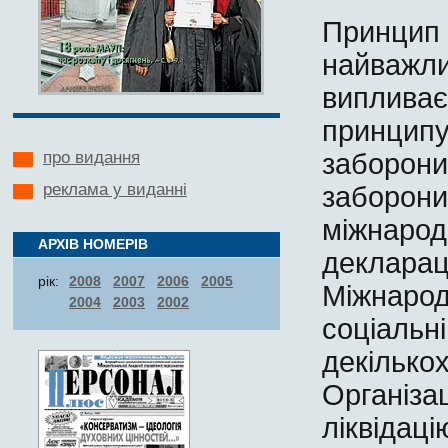
Принцип 
найважл
випливає
принци
заборо
про видання
реклама у виданні
заборон
міжнаро
АРХІВ НОМЕРІВ
деклара
рік:
2008
2007
2006
2005
Міжнаро
2004
2003
2002
соціальн
декільк
Організац
ліквідац