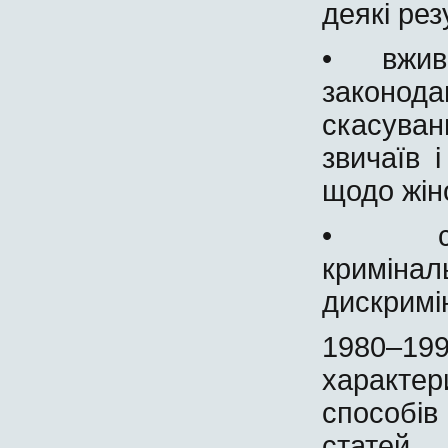
деякі рез
• вживат
законод
скасува
звичаїв 
щодо жін
• скас
криміна
дискримін
1980–19
характе
способів
статей.