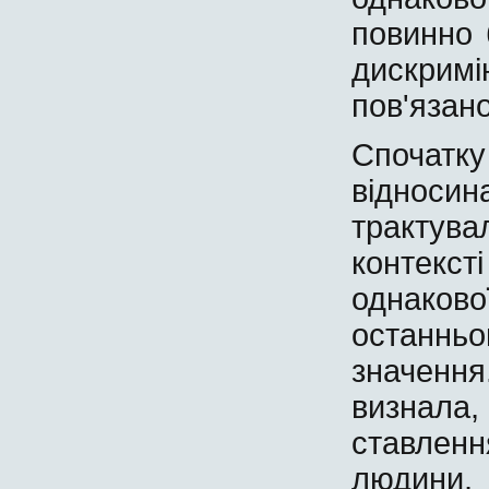
повинно 
дискри
пов'язано
Спочатк
віднос
трактув
контекс
однако
останнь
значення
визнал
ставлен
людини,