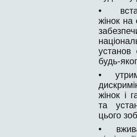
• встан
жінок на 
забезпеч
націонал
установ 
будь-яког
• утриму
дискримі
жінок і 
та уста
цього зоб
• вживат