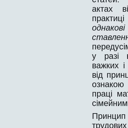
актах в
практиц
однако
ставлен
передусі
у разі 
важких і
від прин
ознакою
праці мат
сімейним
Принцип
трудових