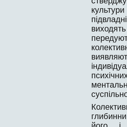
стверджу
культури 
підвлад
виходя
переду
колектив
виявля
індивіду
психіч
ментал
суспільно
Колект
глибинни
його і 