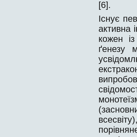
[6].
Існує пев
активна 
кожен із
ґенезу 
усвідо
екстра
випроб
свідом
монотеї
(заснов
всесвіту
порівнян