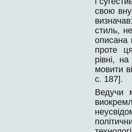
і сугести
свою вну
визначав
стиль, н
описана 
проте ц
рівні, н
мовити ві
с. 187].
Ведучи 
виокр
неусвідо
політи
технолог