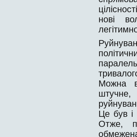
цілісност
нові во
легітимно
Руйнуван
політич
паралел
тривалог
Можна в
штучне
руйнуван
Це був і
Отже, п
обмежен