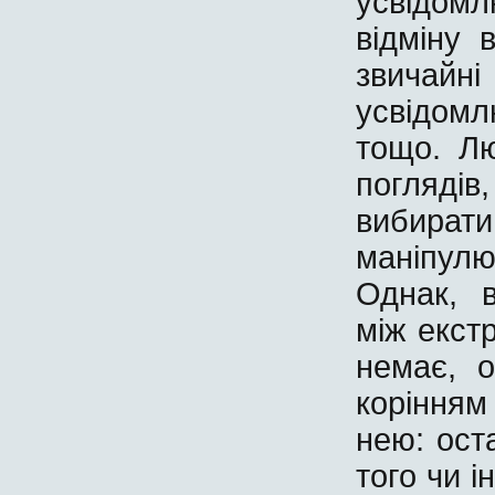
усвідомл
відміну 
звичай
усвідомл
тощо. Л
поглядів
вибират
маніпулю
Однак, в
між екст
немає, о
корінням
нею: ост
того чи і