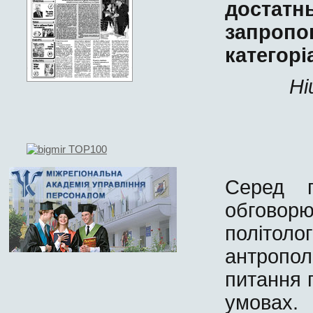
достатн
запропо
категорі
Ні
Серед г
обгов
політоло
антропо
питання 
умовах.