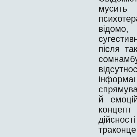
мусит
психоте
відомо
сугестив
після та
сомнамбу
відсутн
інфор
спрямува
й емоці
концепт
дійснос
траконц