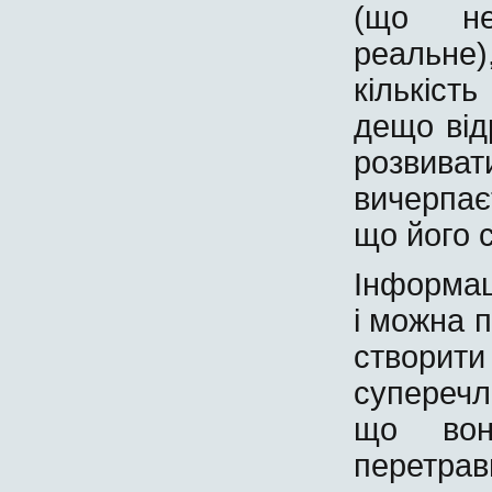
(що не
реальне
кількіст
дещо від
розвива
вичерпає
що його с
Інформац
і можна 
створит
суперечл
що во
перетра