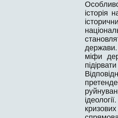
Особлив
історія 
історич
націона
становл
держави.
міфи де
підірв
Відпові
претенд
руйнува
ідеолог
кризови
спрямо