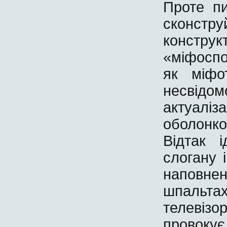
Проте пи
сконстр
констру
«міфосп
як міфот
несвідом
актуалі
оболонк
Відтак 
слогану 
наповне
шпальтах
телевіз
провокує 