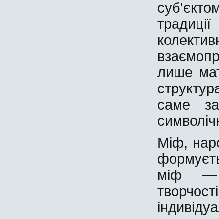
суб'єкто
традиц
колекти
взаємопро
лише мат
структу
саме за
символічн
Міф, нар
формуєть
міф — 
творчост
індив