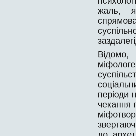
психологі
жаль, я
спрямова
суспільн
заздалегі
Відомо
міфологе
суспільс
соціальни
періоди 
чекання 
міфотво
звертаюч
до архет