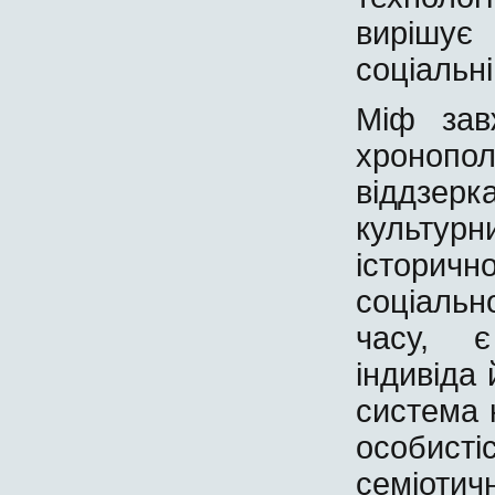
вирішує к
соціальні
Міф зав
хроно
віддзе
культур
історично
соціальн
часу, є
індивіда
система 
особист
семіотич