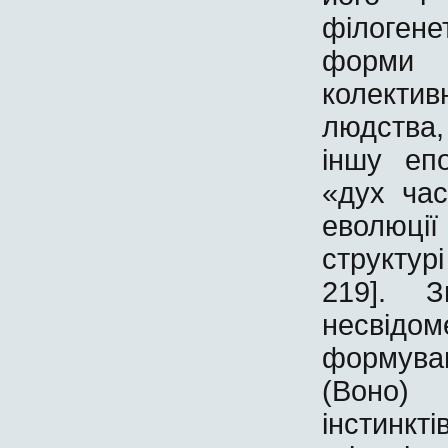
філогене
форми 
колекти
людства,
іншу еп
«дух час
еволюці
структурі
219]. З
несвід
формува
(Воно) 
інстинкті