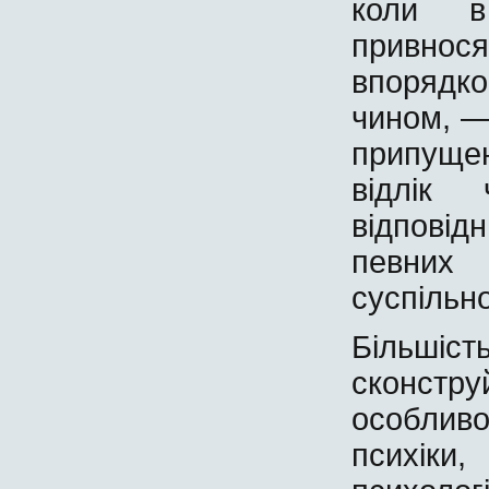
коли в
привнося
впорядк
чином, —
припущен
відлік
відповід
певних
суспільно
Більші
сконстр
особлив
психіки,