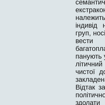
семанти
екстрак
належит
індивід
груп, нос
вести
багатоп
панують 
літични
чистої д
закладе
Відтак з
політич
здолати