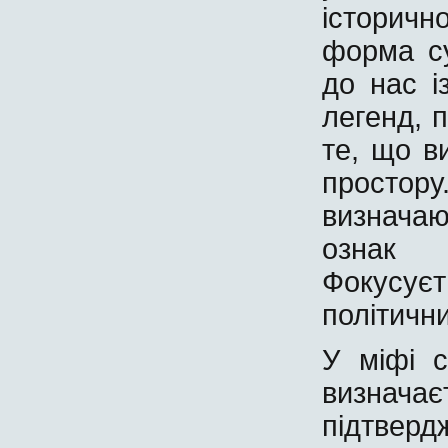
історичн
форма су
до нас і
легенд, 
те, що в
простор
визначаю
ознак 
Фокусує
політичн
У міфі 
визнача
підтве