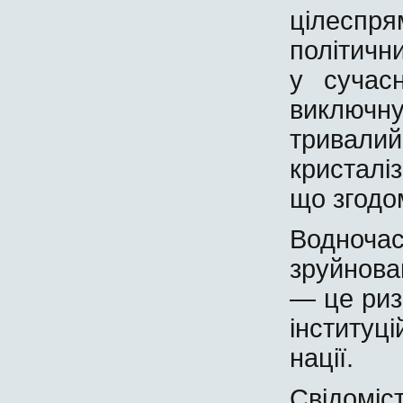
цілесп
політичн
у сучас
виключну
тривал
кристаліз
що згодом
Водноча
зруйнова
— це риз
інституц
нації.
Свідоміс