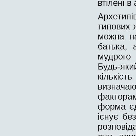
втілені в
Архетипі
типових 
можна на
батька, 
мудрого
Будь-як
кількіст
визначаю
фактора
форма єд
існує без
розпові