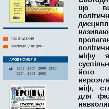
що
в
політич
дисципл
називаю
пропага
про видання
реклама у виданні
політич
міфу
я
АРХІВ НОМЕРІВ
суспільн
рік:
2008
2007
2006
2005
його
2004
2003
2002
нерозчл
міф
,
ст
для
фа
навколи