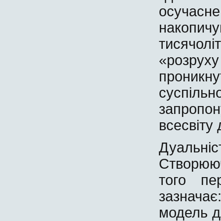
осучасн
накопич
тисячолі
«розруху
проникн
суспіл
запропо
всесвіту 
Дуальні
Створююч
того пе
зазнача
модель д