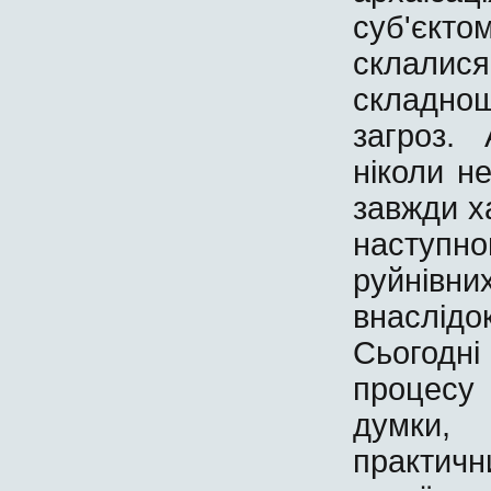
суб'єкто
склалися
складнощ
загроз.
ніколи н
завжди х
наступно
руйнівн
внаслід
Сьогодні
процесу 
думки,
практичн