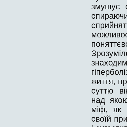
змушує с
спираючи
сприйн
можливо
понятт
Зрозумі
знаход
гіпербол
життя, п
суттю ві
над яко
міф, як 
своїй пр