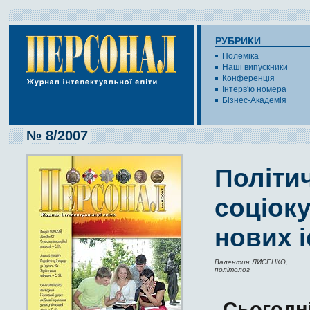
РУБРИКИ
Полеміка
Наші випускники
Конференція
Інтерв'ю номера
Бізнес-Академія
№ 8/2007
Політич
соціок
нових 
Валентин ЛИСЕНКО,
політолог
Сьогодн