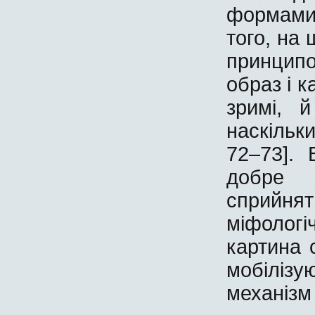
формами
того, на
принципо
образ і 
зримі, 
наскільк
72–73]. 
добре 
сприйнят
міфолог
картина 
мобілізу
механізм