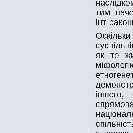
наслідко
тим паче
інт-ракон
Оскіль
суспільн
як те ж
міфоло
етноге
демонстр
іншого, 
спрямо
націонал
спільні