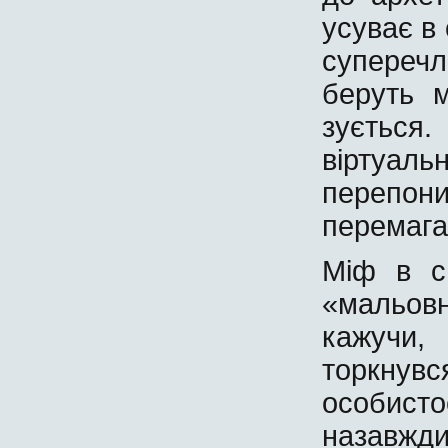
усуває в 
суперечл
беруть м
зується
віртуальн
перепон
перемага
Міф в с
«мальов
кажучи
торкну
особист
назавжд