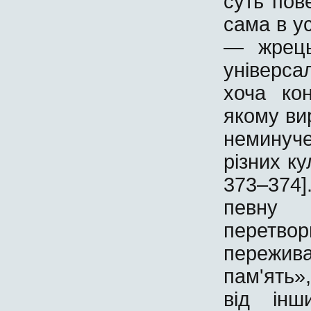
суть пов
сама в ус
— жрець
універса
хоча ко
якому ви
неминуче
різних ку
373–374]
певну
перет
пережив
пам'ять»,
від інш