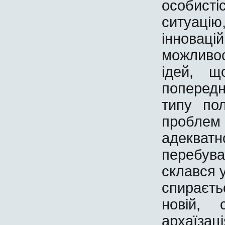
особисті
ситуаці
інновацій
можливос
ідей, щ
попередн
типу по
проблем 
адеква
перебуває
склався у
спираєть
новій, 
архаїза