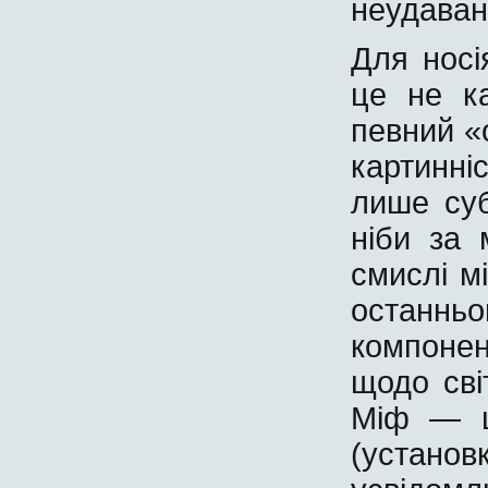
неудавані
Для носі
це не ка
певний «
картинні
лише суб
ніби за
смислі м
останнь
компоне
щодо сві
Міф — ц
(установ