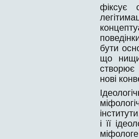
фіксує 
легітима
концеп
поведінки
бути осн
що нищи
створює
нові конв
Ідеолог
міфолог
інститут
і її ідео
міфолог