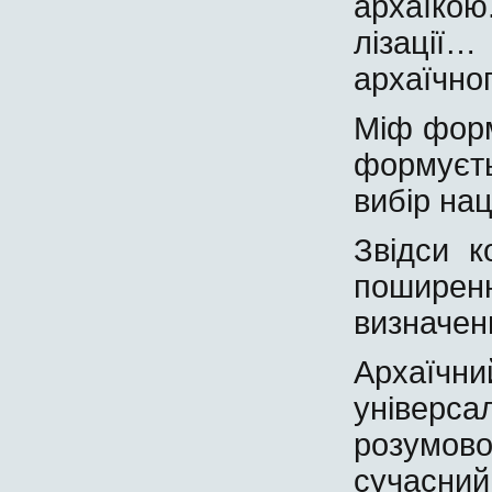
архаїк
лізації
архаїчног
Міф форм
формуєт
вибір наці
Звідси к
поширен
визначенн
Архаїчн
універс
розумово
сучасний