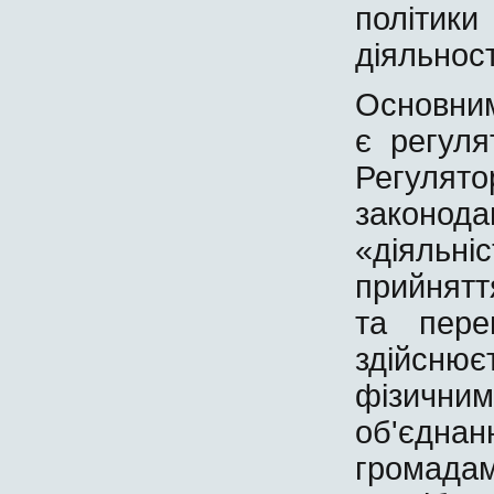
політи
діяльност
Основним
є регуля
Регулят
законо
«діяльні
прийнятт
та пере
здійснює
фізични
об'єдн
громада