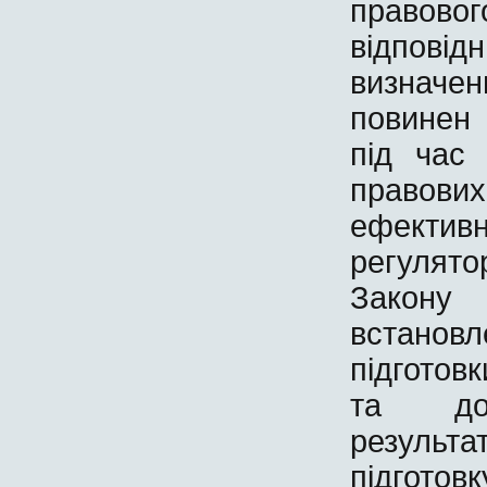
правовог
відповідн
визначе
повинен 
під час 
правови
ефективн
регулято
Закону
встано
підготов
та до 
результ
підготов