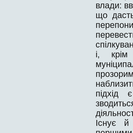
влади: в
що даст
перепони
переве
спілкува
і, крім
муніци
прозори
наблизит
підхід 
зводить
діяльност
Існує й
першими