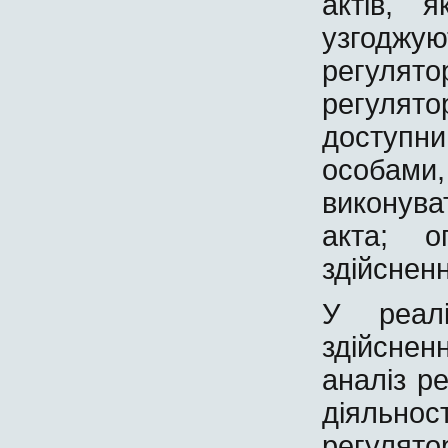
актів, 
узгодж
регулято
регулят
доступни
особами,
виконува
акта; о
здійсненн
У реалі
здійсне
аналіз р
діяльно
регулят