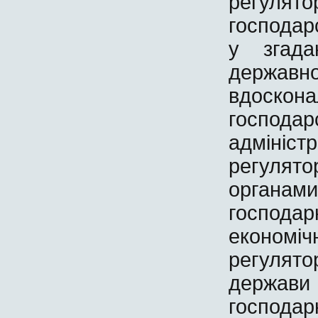
регуля
господар
у згад
державн
вдоскон
господ
адміні
регулят
органами
господар
економіч
регулято
держав
господа