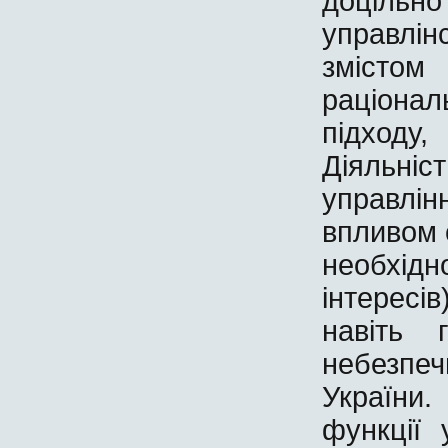
доціль
управлін
змістом
раціона
підходу
Діяльні
управлін
впливом 
необхід
інтересі
навіть 
небезпеч
України
функції 