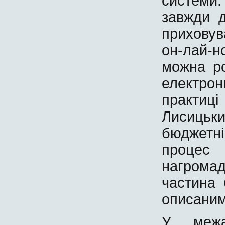
системи
завжди д
прихову
он-лай-
можна ро
електро
практиц
Лисицьк
бюджетн
проце
нагрома
частина 
описаними
У межа