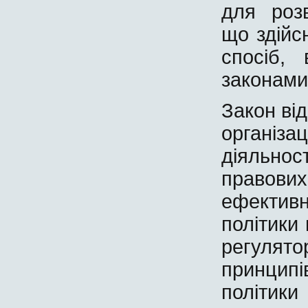
для розв
що здійс
спосіб,
законами
Закон ві
організ
діяльн
правови
ефективн
політики
регулят
принцип
політик