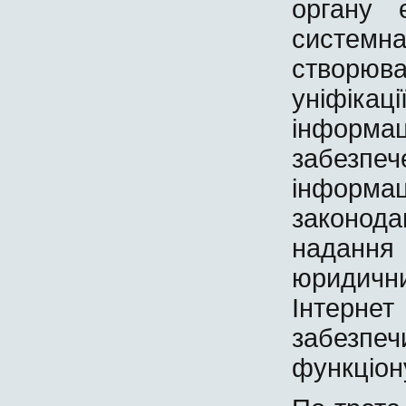
органу 
систе
створюв
уніфікац
інформа
забез
інформ
законод
наданн
юридич
Інтернет
забез
функціон