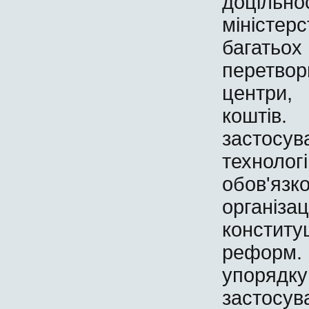
доцільно
міністер
багать
перетво
центри,
коштів
застосу
техноло
обов'яз
організа
констит
реформ
упорядк
застосу