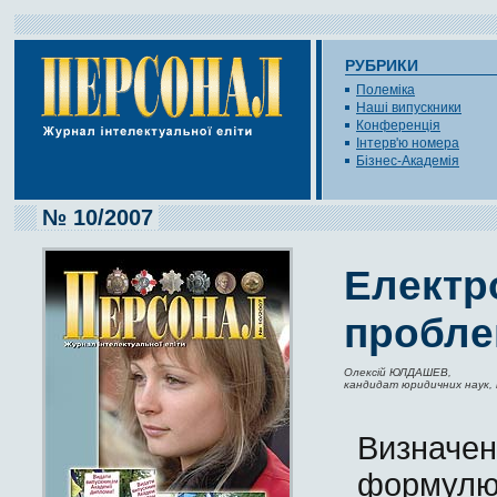
РУБРИКИ
Полеміка
Наші випускники
Конференція
Інтерв'ю номера
Бізнес-Академія
№ 10/2007
Електр
пробле
Олексій ЮЛДАШЕВ,
кандидат юридичних наук,
Визначен
формулюю