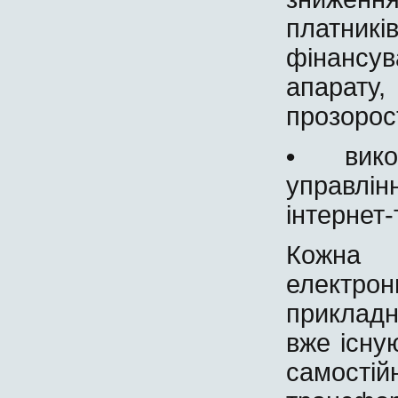
платник
фінансу
апарату
прозорост
•
вик
управлі
інтернет-
Кожна 
електро
прикладн
вже існую
самос