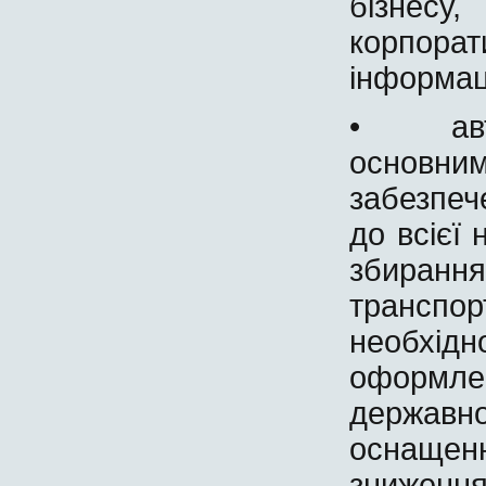
бізнесу
корпо
інформац
• автом
основ
забезпеч
до всієї 
збиран
транспор
необхідн
оформл
державн
оснаще
зниженн