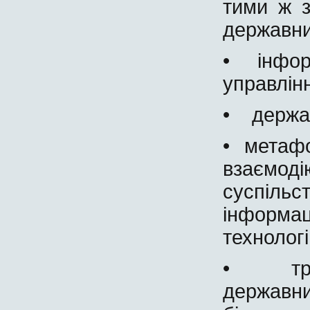
тими ж 
державни
• інформ
управлінн
• держав
• метаф
взаємод
суспі
інформац
технологі
• тран
державни