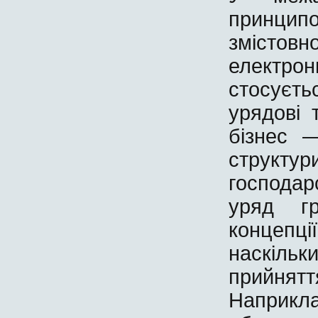
принципо
змісто
електро
стосуєт
урядові
бізнес 
структ
господа
уряд г
концепц
наскіл
прийнят
Наприк