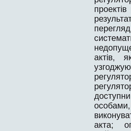
проектів
результ
перегл
система
недопущ
актів, 
узгодж
регулято
регулят
доступни
особами,
виконува
акта; о