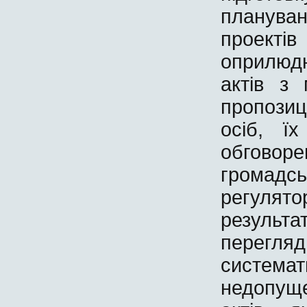
планува
проект
оприлюд
актів з
пропози
осіб, ї
обговор
громадс
регулят
результ
перегл
система
недопущ