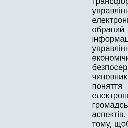
трансфо
управлін
електрон
обран
інформа
управлі
економіч
безпосе
чиновни
понят
електро
громадсь
аспектів
тому, що