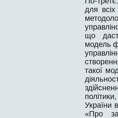
По-третє
для всіх
методол
управлін
що даст
модель ф
управлі
створен
такої мо
діяльнос
здійсне
політик
України 
«Про за