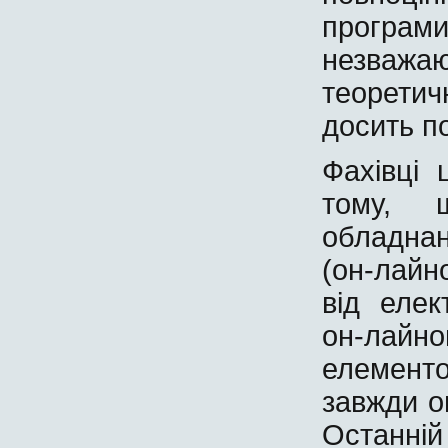
програ
незважа
теорети
досить по
Фахівці
тому, 
обладна
(он-лай
від елек
он-лайн
елемент
завжди о
Останні