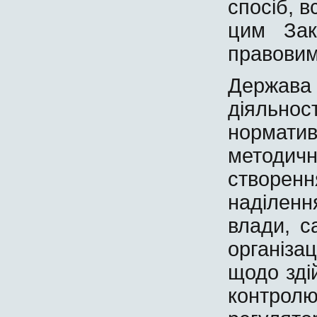
спосіб, в
цим Зак
правовим
Держава 
діяльно
норматив
методич
створен
наділенн
влади, с
організ
щодо зді
контрол