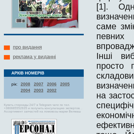
[1]. Од
визначен
саме змі
певних 
впровадж
про видання
Інші ви
реклама у виданні
просто п
складов
АРХІВ НОМЕРІВ
визначе
рік:
2008
2007
2006
2005
2004
2003
2002
на засто
специфі
Купить стероиды
24/7 в Telegram чате по тел.
+380685552635 и получить консультацию экспертов. .
Ассортимент запчастей на
ломовозы
марки Велмаш
економіч
ефектив