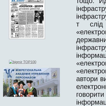
тощо. Й
інфраст
інфрастр
т слід 
«електр
держав
інфрас
інформ
«електр
«електр
автори в
електро
говори
інформ