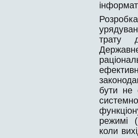
інформат
Розроб
урядува
трату д
Державне
раціонал
ефекти
законода
бути не 
систе
функціон
режимі 
коли вихі