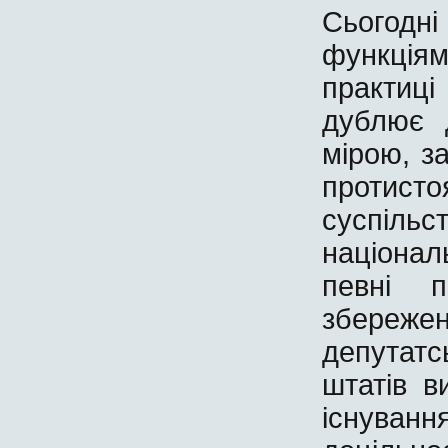
Сьогодні
функціям
практиц
дублює 
мірою, з
протист
суспіл
націона
певні п
збереж
депутатс
штатів в
існування