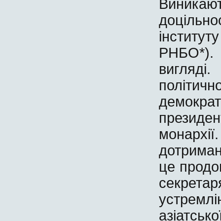
Виника
доцільн
інститу
РНБО*).
вигляді
політи
демокр
президе
монархі
дотриман
це продо
секрета
устрем
азіатсь