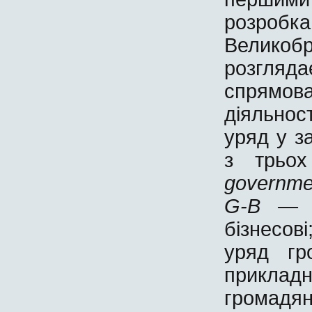
розроб
Великоб
розгляда
спрямова
діяльнос
уряд у з
з трьох
governme
G
-
B
бізнесов
уряд гр
приклад
громадя