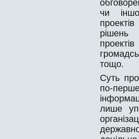
обговоре
чи іншо
проектів
рішень 
проект
громадсь
тощо.
Суть про
по-перше
інформац
лише уп
організ
державн