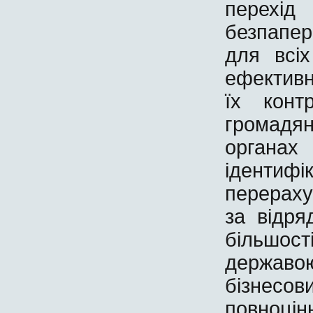
перехі
безпапер
для всіх
ефективн
їх конт
громадя
органа
ідентиф
перераху
за відр
більшос
держа
бізнесо
повноці