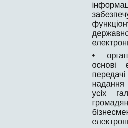
інформац
забезпеч
функціо
держав
електрон
• органі
основі 
передач
надання
усіх га
громадя
бізнес
електро