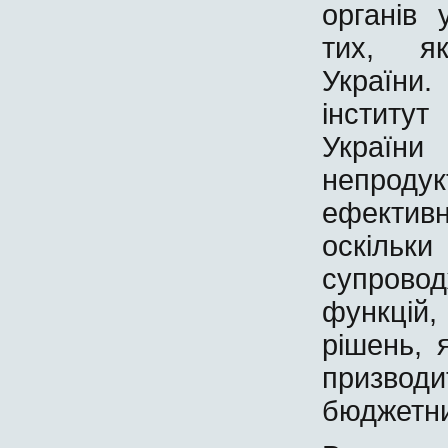
органів 
тих, як
України.
інститу
Україн
непродук
ефектив
оскіль
супровод
функцій
рішень, 
призвод
бюджетни