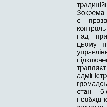
традиці
Зокрема 
є прозо
контроль
над при
цьому п
управлі
підключе
трапляєт
адмініст
громадсь
стан бю
необхід