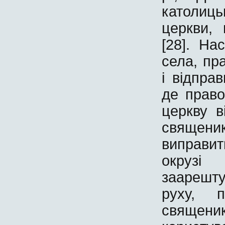
католиц
церкви,
[28]. На
села, пр
і відпра
де право
церкву в
священ
виправи
окрузі
заарешту
руху, п
священи