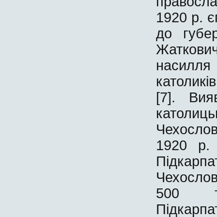
правосла
1920 р. 
до губер
Жаткови
насилля
католикі
[7]. Ви
католиц
Чехосло
1920 р.
Підкарп
Чехосло
500 ти
Підкарп