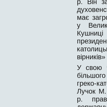
р. Він з
духовен
має загр
у Велик
Кушниці
презид
католиц
вірників» 
У свою 
більшог
греко-ка
Лучок М.
р. прав
державн