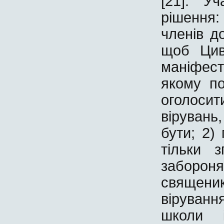
[21]. У
рішення
членів д
щоб Цив
маніфест 
якому по
оголоси
вірувань
бути; 2)
тільки 
забороня
священик
віруванн
школи 