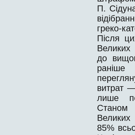
П. Сідун
відібран
греко-ка
Після ци
Великих
до вищо
раніше
перегля
витрат —
лише по
Станом 
Великих
85% всьо