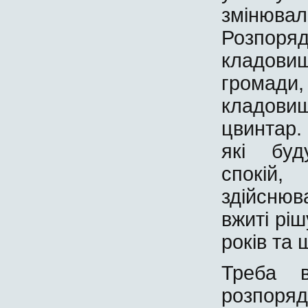
змінюв
Розпоря
кладовищ
громади,
кладовищ
цвинтар.
які буд
спокій
здійснюв
вжиті рі
років та 
Треба 
розпоря