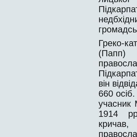
Підкарп
недбхід
громадськ
Греко-к
(Папп
православ
Підкарпа
він відві
660 осіб.
учасник 
1914 рр
кричав
правосл