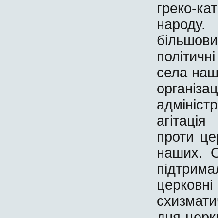
греко-ка
народу.
більшови
політичні
села наш
організ
адмініс
агітаці
проти цер
наших. О
підтрима
церковн
схизмати
дня церк