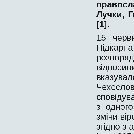
правосл
Лучки
,
Г
[1].
15 черв
Підка
розпоряд
віднос
вказув
Чехослов
сповідува
з одного
зміни ві
згідно з