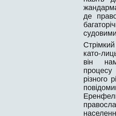
жандарма
де прав
багаторі
судовими
Стрімкий
като-лиц
він на
процесу 
різного р
повідо
Еренфе
правосла
населен