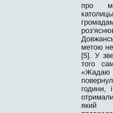
про мо
католи
громада
роз'ясн
Довжансь
метою не
[5]. У з
того са
«Жадаю
поверну
години, 
отримал
який 