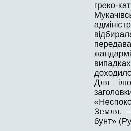
греко-к
Мукачівсь
адміні
відбира
передава
жандарм
випадка
доходил
Для ілю
заголовк
«Неспок
Земля. 
бунт» (Р