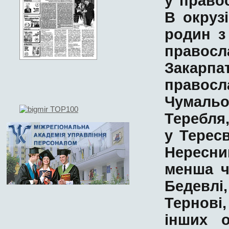
у
право
В
окрузі
родин
з
правосл
Закарпа
правосл
Чумаль
Теребля
у
Терес
Нересни
менша ч
Бедевлі
Тернові
інших