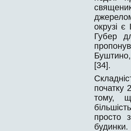
священик
джерело
окрузі є
Губер д
пропону
Буштино
[34].
Складні
початку 2
тому, щ
більшість
просто 
будинки.