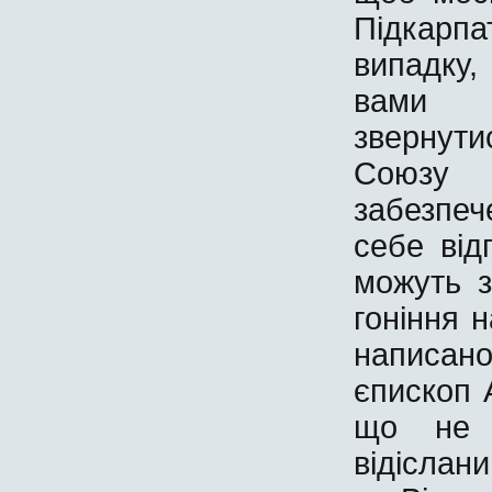
Підкарп
випадку
вами в
звернут
Союзу 
забезпеч
себе відп
можуть з
гоніння н
написан
єпископ 
що не 
відіслан