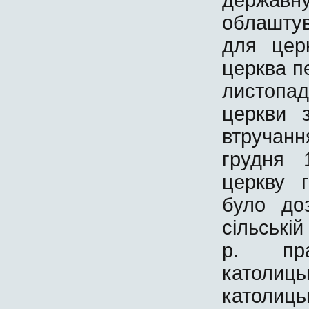
облаштув
для цер
церква п
листопа
церкви 
втручанн
грудня 
церкву 
було до
сільській
р. пра
католиць
католиц