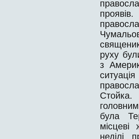
правосл
прояв
правосл
Чумальо
священи
руху бул
з Америк
ситуац
правосл
Стойка
головним
була Те
місцеві 
неділі 