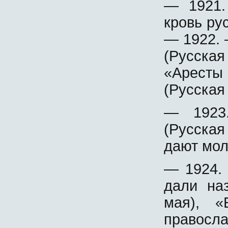
— 1921.
кровь ру
— 1922.
(Русск
«Аресты
(Русская
— 1923
(Русска
дают мол
— 1924.
дали на
мая), «
правосла