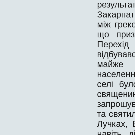
результа
Закарпат
між грек
що приз
Перехід
відбував
майже 
населенн
селі бул
священик
запрошу
та святи
Лучках, 
навіть 