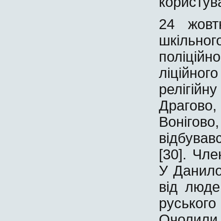
користув
24 жовт
шкіль
поліцій
ліційно
релігій
Драгово,
Вонігов
відбував
[30]. Чле
У Данило
від люде
руського 
Очолили