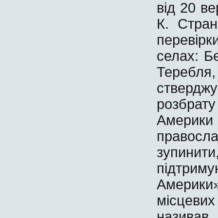
від 20 в
К. Стран
перевірк
селах: Б
Теребля
ствердж
розбрат
Америки
правосл
зупинити,
підтриму
Америки»
місцевих
назива