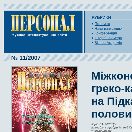
РУБРИКИ
Полеміка
Наші випускники
Конференція
Інтерв'ю номера
Бізнес-Академія
№ 11/2007
Міжкон
греко-к
на Підк
половин
Юрій ДАНИЛЕЦЬ,
викладач кафедри історії У
університету