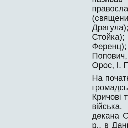
правос
(священ
Драгула);
Стойка)
Ференц);
Попович,
Орос, І. 
На почат
громадс
Кричові 
війська
декана О
р., в Да