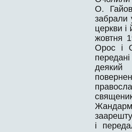
О. Гайов
забрали 
церкви і
жовтня 1
Орос і 
передані
деякий 
повернен
правосл
священи
Жандар
заарешту
і перед