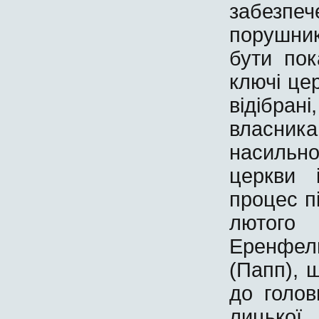
забезп
порушни
бути пок
ключі це
відібран
власник
насильно
церкви 
процес пі
лютого
Еренфел
(Папп), 
до голов
лицько