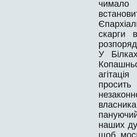
чимало
встано
Єпархіал
скарги в
розпоряд
У Білка
Копашнь
агітація
просить 
незаконн
власни
пануючи
наших дух
щоб моск