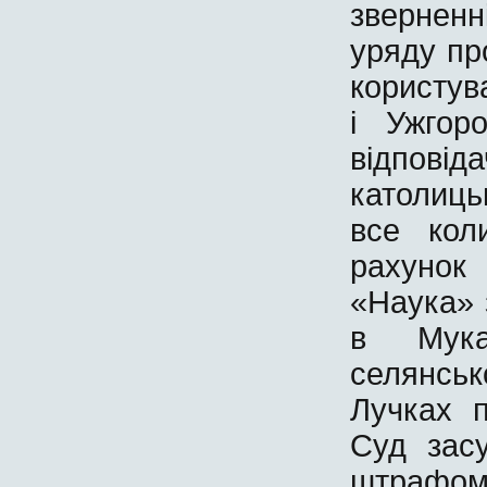
звернен
уряду пр
користув
і Ужгор
відпові
католиць
все кол
рахунок
«Наука» 
в Мукач
селянсь
Лучках п
Суд засу
штрафом 