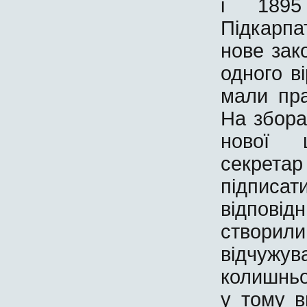
і 189
Підкарп
нове зак
одного в
мали пра
На збора
нової ц
секрета
підписа
відпов
створил
відчужу
колишньо
у тому в