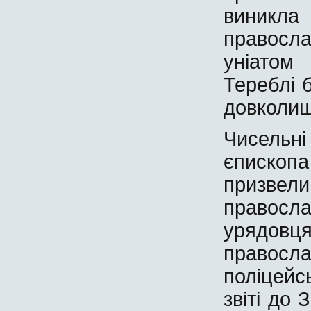
виникла
правосл
уніатом
Тереблі 
довколишн
Чисельні
єписко
призвел
право
урядовця
правосла
поліцейс
звіті до 