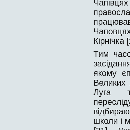
Чапівц
правосла
працюв
Чаповця
Кірнічка [
Тим часо
засідан
якому єп
Великих Л
Луга т
переслід
відбираю
школи і 