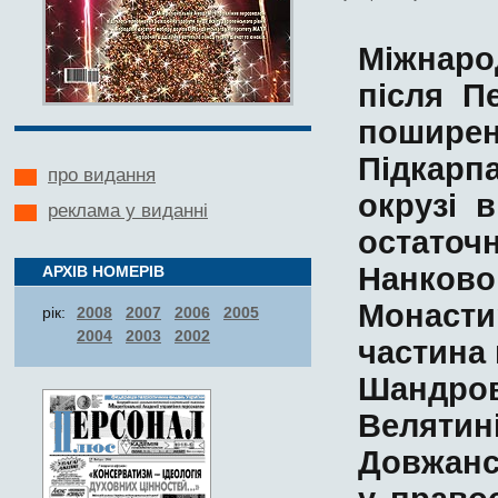
Міжнаро
після
П
пошире
Підкарп
про видання
окрузі
в
реклама у виданні
остаточ
Нанково
АРХІВ НОМЕРІВ
Монасти
рік:
2008
2007
2006
2005
2004
2003
2002
частина
Шандров
Велятин
Довжанс