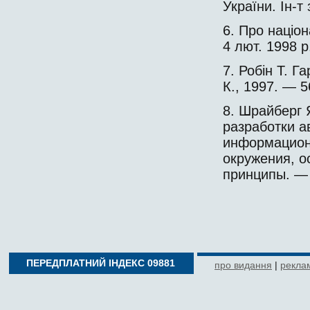
України. Ін-т
6. Про націо
4 лют. 1998 р
7. Робін Т. Г
К., 1997. — 5
8. Шрайберг 
разработки а
информационн
окружения, о
принципы. — 
ПЕРЕДПЛАТНИЙ ІНДЕКС 09881
про видання
|
реклам