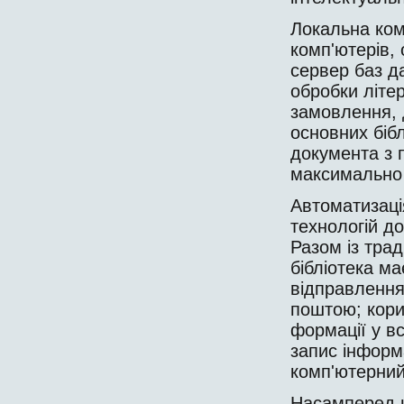
Локальна ком
комп'ютерів, 
сервер баз д
обробки літе
замовлення, д
основних бібл
документа з 
максимально 
Автоматизаці
технологій д
Разом із тра
бібліотека ма
відправ­ленн
поштою; кори
формації у в
запис інфор­м
комп'ютерний
Насамперед ц