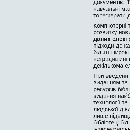
документів. Т
нав­чальні ма
тореферати д
Комп'ютерні т
розвитку нови
даних елект
підходи до ка
більш широкі
нетрадиційні
декількома е
При введенні
виданням та 
ресурсів бібл
видання найб
технології та
людської дія
лише підвищи
бібліотеці б
інтелектуальн