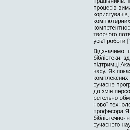
працівників. 
процесів вим
користувачів
комп'ютерних 
компетентност
творчого пот
усієї роботи [7
Відзначимо, 
бібліотеки, зд
підтримці Ака
часу. Як пок
комплексних з
сучасне прогр
до змін персо
ретельно обм
нової техноло
професора Я. 
бібліотечно-і
сучасного нау