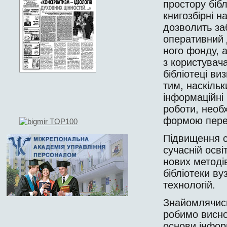
простору біб
книгозбірні н
дозволить за
опера­тивний 
ного фонду, 
з користувач
бібліотеці ви
тим, наскільк
інформаційні
роботи, необх
формою перелі
Підвищення со
сучасній осві
нових методів
бібліотеки ву
технологій.
Знайомлячись
робимо висно
основи інформ