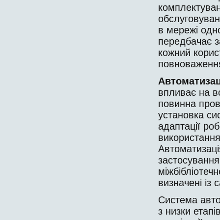
комплектуванн
обслуговуван
в мережі одно
передбачає за
кожний ко­рис
повноваження
Автоматиза
впливає на вс
повинна пров
установка сис
адаптації ро
використання 
Автоматизація
застосування 
міжбібліотечн
визначені із с
Система авто
з низки етапів