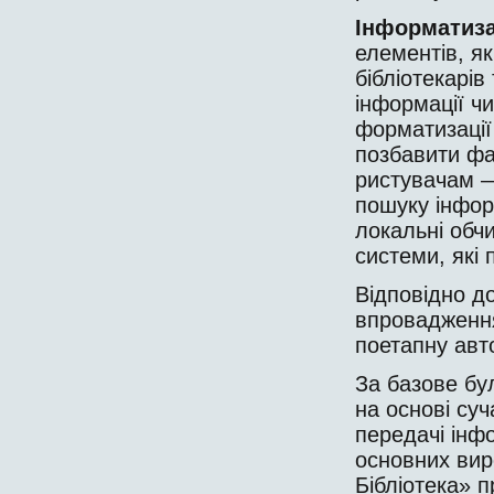
Інформатиз
еле­ментів, я
бібліотекарі
інформації чи
форматизації
позбавити фах
ристувачам —
пошуку інформ
локальні обчи
системи, які
Відповідно до
впровадження
поетапну авто
За базове бу
на основі суч
передачі інф
основних вир
Бібліотека» п