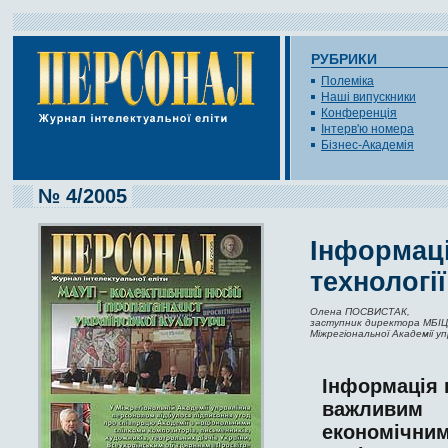
РУБРИКИ
Полеміка
Наші випускники
Конференція
Інтерв'ю номера
Бізнес-Академія
№ 4/2005
Інформаці
технологі
Олена ПОСВИСТАК,
заступник директора МБІЦ 
Міжрегіональної Академії у
Інформація
важливим
економічни