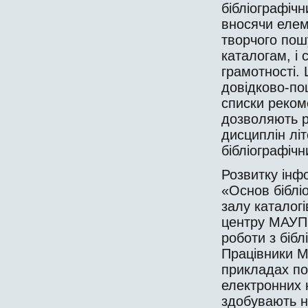
бібліографічн
вносячи елем
творчого пош
каталогам, і 
грамотності.
довідково-по
списки реком
дозволяють р
дисциплін лі
бібліографіч
Розвитку інф
«Основ бібліо
залу каталогі
центру МАУП 
роботи з біб
Працівники М
прикладах по
електронних к
здобувають н