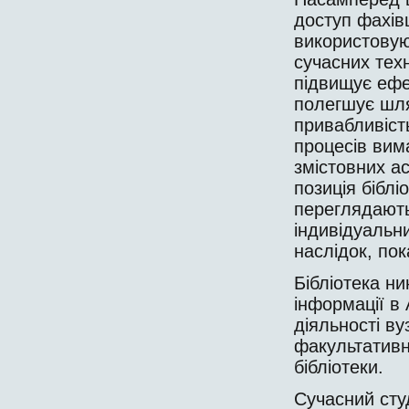
доступ фа­хів
використовую
сучасних техн
підвищує ефек
полегшує шля
привабливість
процесів вима
змістовних ас
позиція бібліо
переглядаютьс
індивідуальн
наслідок, пок
Бібліотека н
інформації в
діяльності ву
факультативн
бібліотеки.
Сучасний сту