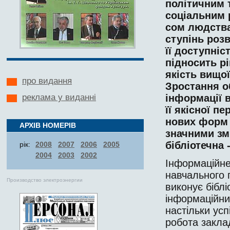
політичним
соціальним
сом
людств
ступінь
розв
її
доступніс
підносить
р
якість
ви­
щої
про видання
Зростання
о
інформації
реклама у виданні
її
якісної
пе
но­вих
форм
АРХІВ НОМЕРІВ
значними
зм
бібліотечна
рік:
2008
2007
2006
2005
2004
2003
2002
Інформаційн
навчального 
Производство электроэнергии
виконує біблі
інформаційний
настільки ус
робота заклад