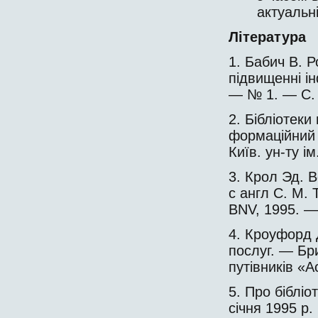
актуальні
Література
1. Бабич В. Р
підвищенні ін
— № 1. — С. 
2. Бібліотеки
формаційний 
Київ. ун-ту і
3. Крол Эд. 
с англ С. М.
BNV, 1995. —
4. Кроуфорд Д
послуг. — Бри
путівників «Ас
5. Про бібліот
січня 1995 р