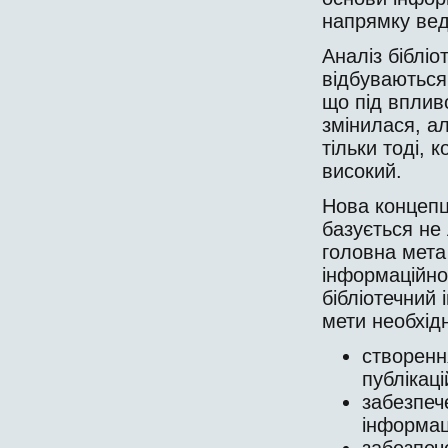
напрямку вед
Аналіз бібліо
відбуваються 
що під впливо
змінилася, ал
тільки тоді, 
високий.
Нова концепці
базується не 
головна мета
інформаційног
бібліотечний 
мети необхід
створення
публікаці
забезпече
інформац
забезпеч