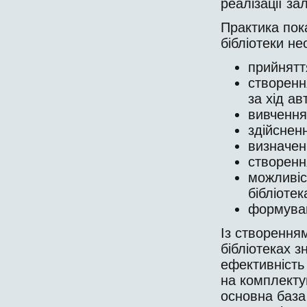
реалізації за
Практика пока
бібліотеки не
прийнятт
створенн
за хід ав
вивчення 
здійснен
визначенн
створенн
можливіс
бібліотек
формува
Із створення
бібліотеках з
ефективність 
на комплектув
основна база 