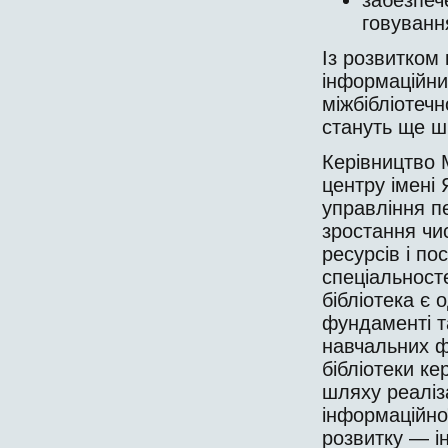
говування
Із розвитком 
інформаційни
міжбібліотечн
стануть ще ши
Керівництво 
центру імені
управління пе
зростання чис
ресурсів і по
спеціальносте
бібліотека є 
фундаменті т
навчаль­них ф
бібліотеки к
шляху реаліза
інформаційно
розвитку — і