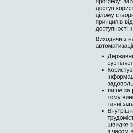
прогресу: за
доступ корис
цілому створ
принципів ві
доступності ін
Виходячи з н
автоматизації
Державна
суспільст
Користува
інформаці
задоволь
лише за 
тому вин
танні за
Внутрішн
трудоміст
швидке з
з часом 