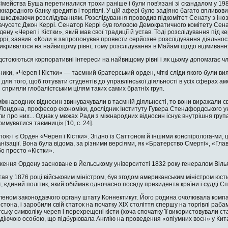
імейства Буша перетинали­ся трохи раніше і були пов'язані зі скандалом у 198
народного банку кредитів і торгівлі. У цій афері було задіяно багато впливових
ешкоджаючи розслідуванням. Розслідування проводив підкомітет Сенату з інозе
чусетс Джон Керрі. Сенатор Керрі був головою Демократичного комітету Сенату
дену «Череп і Кістки», який мав свої традиції й устав. Тоді розслідування під
ррі, заявив: «Коли я запропонував провести серйозне розслідування діяльності
икривалося на найвищому рівні, тому розслідування в Майамі щодо відмивання 
ідстоюються корпоративні інте­реси на найвищому рівні і як цьому допомагає ч
ики, «Череп і Кістки» — таємний братерський орден, чіткі сліди якого були ви­я
для того, щоб готувати сту­дентів до управлінської діяльності в усіх сферах ам
кі сприяли глобалістським цілям таких самих братніх груп.
іжнародних відносин звину­вачували в таємній діяльності, то вони виражали сві
ондона, професор економіки, дос­лідник Інституту Гувера Стендфордського уні
али про них... Однак у межах Ради з міжна­родних відносин існує внутрішня гру
имуватися таємниці» [10, c. 24].
ою і є Орден «Череп і Кістки». Згідно із Саттоном й іншими конспіролога-ми,
анізації. Вона була відома, за різними версіями, як «Братерство Смерті», «Г
бо просто «Кістки».
ження Ордену засноване в Йельському університеті 1832 року генералом Віл
ав у 1876 році військовим міністром, був згодом американським міністром юс­ти
, єдиний політик, який обіймав одночасно посаду президента країни і судді С
леном законодавчого органу штату Коннектикут. Його родина очолювала ком­п
остона, і заробили свій статок на початку ХІХ століття спершу на торгівлі раба
ську символіку череп і пере­хрещені кісти (хоча спочатку її використовували с
 діючою особою, що підбурюва­ла Англію на проведення «опіумних воєн» у Кита