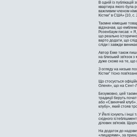
В одній із публікацій
квартира якого була р
важливим членом німе
Кістки” в США» [10, c
Таємне німецьке това
відзначав, що емблема
Розенбаум писав: « Я,
що реально історично 
вар­то додати, що слі
сліди і завжди виника
Автор Екке також пише
на близький зв'язок з
дуже схоже на те, що
З огляду на низьке по
Кістки” тісно пов'яза
Що стосується офіційн
Оленя», що на Сент-Л
Безумовно, цей таємни
традиції беруть почат
або «Свинячий клуб».
клубу», який стояв тро
У Йелі існують і інші 
східного істеблішмент
ділових зв'язків. Щор
На додаток до надзвич
«лицарями», за принц