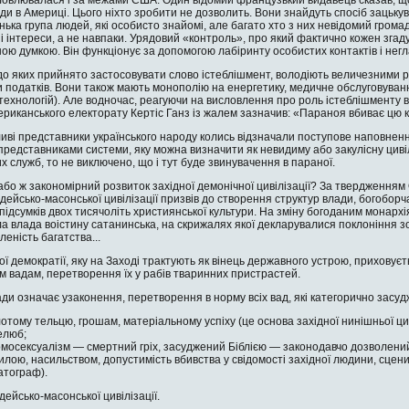
ади в Америці. Цього ніхто зро­бити не дозволить. Вони знайдуть спосіб зацьку
нька група людей, які особисто знайомі, але багато хто з них невідомий громадс
 інтереси, а не навпаки. Уря­довий «контроль», про який фактично кожен згад
ою думкою. Він функці­онує за допомогою лабіринту особистих контактів і негла
до яких прийнято застосову­вати слово істеблішмент, володіють величезними 
и податків. Вони також мають монополію на енергетику, медичне обслугову­в
хнологій). Але водно­час, реагуючи на висловлення про роль істеблішмен­ту в
ериканського електорату Кертіс Ганз із жалем зазначив: «Параноя вбиває цю к
ві представники українсько­го народу колись відзначали поступове наповненн
 представниками системи, яку можна визначити як невидиму або закулісну циві
их служб, то не виключе­но, що і тут буде звинувачення в параної.
о ж закономірний розвиток західної демонічної цивілізації? За твердженням 
удейсько-масонської цивілізації призвів до створення структур влади, богоборча
ідсумків двох тисячоліть християнської куль­тури. На зміну богоданим монарх
а влада воістину сатанинська, на скри­жалях якої декларувалися поклоніння зол
леність багатства...
ої демократії, яку на Заході трактують як вінець державного устрою, прихо­ву
м вадам, перетворення їх у рабів тваринних пристрастей.
ди означає узаконення, пере­творення в норму всіх вад, які категорично засудж
отому тельцю, грошам, матеріаль­ному успіху (це основа західної нинішньої циві
елюб;
омосексуалізм — смертний гріх, за­суджений Біблією — законодавчо дозволений у
лою, насильством, допустимість вбивства у свідомості західної людини, сцени
атограф).
дейсько-масонської цивіліза­ції.