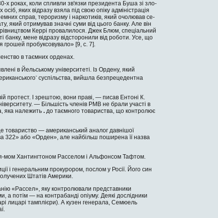
0-х роках, коли спливли зв'язки президента Буша зі зло­
 осіб, яких відразу взяла під свою опіку адміністрація
мних справ, тероризму і наркотиків, який очолював се­
, який отримував значні суми від цього банку. Але він
 керівництвом Керрі провалилося. Джек Блюм, спеціальний
 банку, мене відразу відсторонили від робо­ти. Усе, що
грошей пробуксовувало» [9, c. 7].
ленст­во в таємних орденах.
влені в Йельському університеті. Із Ордену, який
-
е­риканського
суспільства, вийшла безпрецедентна
й протест. І зрештою, вони праві, — писав Ентоні К.
версите­ту. — Більшість членів РМВ не брали участі в
па, яка належить
.
до таємного товариства, що контролює
 це товариство — американський аналог давнішої
лава 322» або «Орден», але найбільш поширена її назва
ья-мом Хантингтоном Расселом і Альфонсом Тафтом.
ції і генеральним прокурором, послом у Росії. Його син
получених Штатів Америки.
анію «Рассел», яку контролювали представники
ми, а потім — на контрабанді опіуму. Деякі дослідники
тарі лицарі тамплієри). А кузен генерала, Семюель
ї.