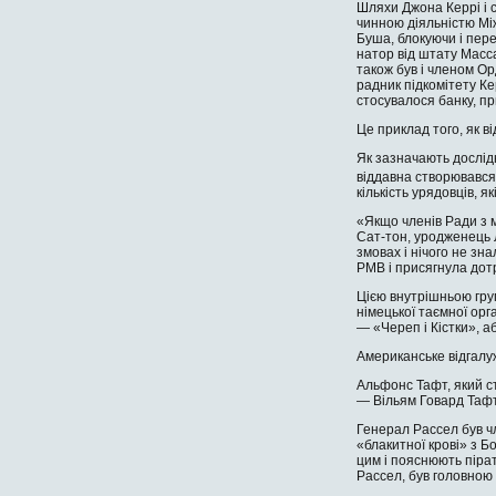
Шляхи Джона Керрі і с
чинною діяльністю Між
Буша, блокуючи і пер
натор від штату Масса
також був і членом Ор
радник підкомітету Ке
стосувалося банку, пр
Це приклад того, як в
Як зазначають дослідн
віддавна створювався 
кількість урядовців, я
«Якщо членів Ради з м
Сат-тон, уродженець Л
змовах і нічого не зн
РМВ і присяг­нула дотр
Цією внутрішньою груп
німецької таємної орг
— «Череп і Кістки», а
Американське відгалу
Альфонс Тафт, який ст
— Вільям Говард Тафт
Генерал Рассел був ч
«блакитної крові» з Б
цим і пояснюють пірат
Рассел, був головною