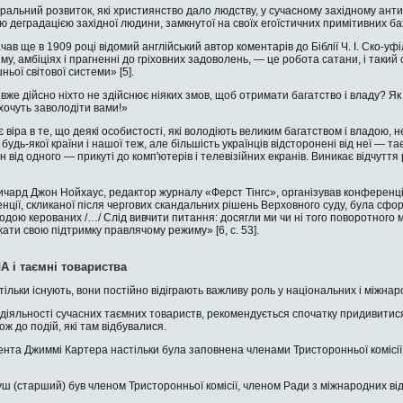
ральний розвиток, які хрис­тиянство дало людству, у сучасному західному ант
деградацією західної людини, замкнутої на своїх егоїстичних примітивних ба­жа
ав ще в 1909 році відомий англійський автор коментарів до Біблії Ч. І. Ско-уф
їзму, амбіціях і прагненні до гріховних задоволень, — це робота сатани, і такий
ьої світової системи» [5].
е дійсно ніхто не здійснює ніяких змов, щоб отримати багатство і владу? Як 
хочуть заволодіти вами!»
віра в те, що деякі особис­тості, які володіють великим багатством і владою, н
будь-якої країни і нашої теж, але більшість українців відсторонені від неї — 
н від одного — прикуті до комп'ютерів і телевізійних екранів. Виникає відчутт
ичард Джон Нойхаус, редак­тор журналу «Ферст Тінгс», організував конфе­ренці
нції, скликаної після чер­гових скандальних рішень Верховного суду, була сф
годою керованих /…/ Слід вивчити питання: досягли ми чи ні того пово­ротного 
ти свою підтрим­ку правлячому режиму» [6, c. 53].
А і таємні товариства
тільки існують, вони постійно відіграють важливу роль у національних і міжнаро
 у діяльності сучасних таємних товариств, рекомендується спочатку придивит
ож до подій, які там відбувалися.
нта Джиммі Картера нас­тільки була заповнена членами Тристоронньої комісії,
 (старший) був членом Тристоронньої комісії, членом Ради з міжнародних від