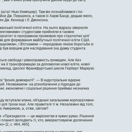
 (штат Нью-Хемпшир). Там він познайомився і по­
ни Дж. Першинга, а також із Харві Банді, дядьки якого,
ях Дж. Кеннеді і Л. Джонсона.
нської політичної еліти. На нього відразу зверну­ли
ерспективними» студентами прийняли в таємне
ер­ситет із програмною промовою про стратегічні цілі'
амі для формування майбутньої політичної еліти США.
нацизмом», і В'єтнамом — передовою лінією бороть­би зі
і був взірцем для наслідування (на думку студен­та
ться свобода і рівноправність громадян. Але без
ї на її трансформацію за допомогою нової еліти, нової
априклад, ідеолог Франкфуртської школи Герберт Маркузе.
зі “Іронія демократії”. — В індустріальне ядерне
людей. Незважаючи .на різнобачення у підходах до
ичні, економічні і соціальні рішення приймає незначна
аду вступали клани, об'єднані загальними корпоративни­
ілі трохи інші. Але правителі ті ж. Незалежно від того,
є Америкою, а, отже, світом?
ав: «Президенти — це маріонетки в чужих руках. Рішен­ня
ла­неті володіють ті, хто, використовуючи досягнення
» [2, c. 464, 465].
о «неможливо простежити реальну власність кор­