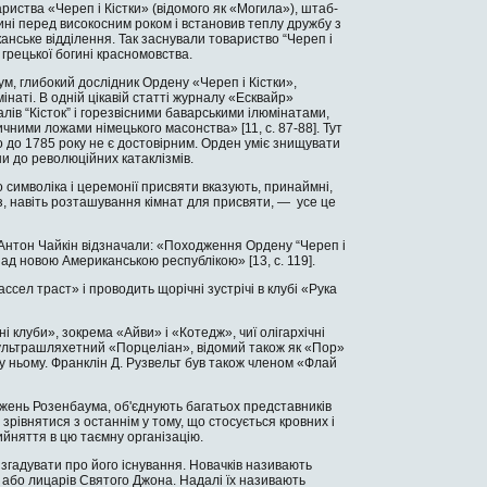
ри­ства «Череп і Кістки» (відомого як «Могила»), штаб-
ині перед високосним роком і встановив теплу дружбу з
нське відділення. Так заснували товариство “Череп і
 грецької богині красномовства.
м, глибокий дослідник Ордену «Череп і Кістки»,
наті. В одній цікавій статті журналу «Есквайр»
алів “Кісток” і горезвісними баварськими ілюмінатами,
ичними ложами німецького масонства» [11, c. 87-88]. Тут
го до 1785 року не є достовірним. Орден уміє знищувати
ни до революційних катаклізмів.
 символіка і церемонії присвяти вказують, при­наймні,
із, навіть розташування кімнат для присвяти, — усе це
 Ан­тон Чайкін відзначали: «Походження Ордену “Череп і
ад но­вою Американською республікою» [13, c. 119].
ссел траст» і проводить щорічні зустрічі в клубі «Рука
ні клуби», зокрема «Айви» і «Котедж», чиї олігархічні
є ультрашляхетний «Порцеліан», відомий та­кож як «Пор»
у ньому. Франклін Д. Рузвельт був також членом «Флай
ліджень Розенбаума, об'єднують багатьох пред­ставників
 зрівнятися з останнім у тому, що стосується кровних і
ийняття в цю таємну організацію.
згадувати про його існування. Новачків називають
 або лицарів Святого Джона. Надалі їх називають