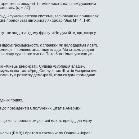
и-християнському світі замінилися загальним духов­ним
ннях» [4, c. 87].
ільд, «сучасна світова система, заснована на прин­ципах
 світ пропонував він Христу як хабар
(див:
Мт. 4, 1-9).
тут не згадати відому фразу: «Не думайте, що, якщо у
е відомі громадськості, є справжніми володарями у світі.
таємниця — головне знаряддя влади. Ми стаємо де­далі
я розладу сучасного життя. Потрібно тільки уважно ди­
ю «Кінець демократії. Судова узурпація вла­ди».
ормульована так: «Уряд Сполучених Штатів Америки вже
моменту в розвитку демократії, коли свідомі громадяни
д­них подіях.
ися до президентів Сполучених Штатів Америки
 що конспірологи аж до нині мають привід для мірку­
носин (РМВ) і братом у таємничому Ордені «Че­реп і