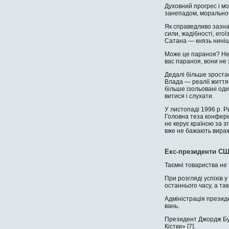
Духовний прогрес і мо
занепадом, моральною 
Як справедливо зазнач
сили, жадібності, его
Сатана — князь нинішн
Може це параноя? Невж
вас параноя, вони не 
Дедалі більше зростає 
Влада — реалії життя 
більше ізольовані оди
витися і слухати.
У листопаді 1996 р. Р
Головна теза конфере
не керує країною за з
вже не бажають виража
Екс-президенти СШ
Таємні товариства не 
При розгляді успіхів
останнього часу, а так
Адміністрація президе
вань.
Президент Джордж Буш
Кістки» [7].