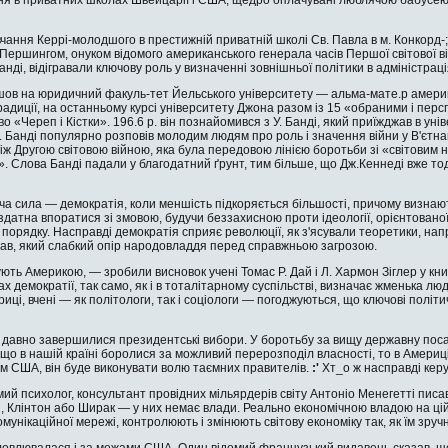
чання Керрі-молодшого в престижній приватній школі Св. Павла в м. Конкорд-;
ершингом, онуком відомого американського генерала часів Першої світової вій
нді, відігравали клю­чову роль у визначенні зовнішньої політики в адміністраці
шов на юридичний факуль-тет Йельського університету — альма-мате.р амери­ка
традиції, на останньому курсі університету Джона разом із 15 «обраними і п
о «Череп і Кістки». 196.6 р. він познайомився з У. Банді, який приїжджав в унів
ї. Банді популярно розповів молодим людям про роль і значення війни у В'єтн
іж Другою світовою війною, яка була передовою лінією боротьби зі «світовим 
. Слова Банді падали у благодатний ґрунт, тим більше, що Дж.Кеннеді вже тод
ча сила — демократія, коли меншість підкоряється більшості, причому виз­наю
здатна впоратися зі змовою, бу­дучи беззахисною проти ідеології, орієнтовано
го порядку. Насправді демократія сприяє революції, як з'ясували теоретики, н
зав, який слабкий опір народо­владдя перед справжньою загрозою.
ують Америкою, — зробили висновок учені Томас Р. Дай і Л. Хармон Зіглер у кни
ах демократії, так само, як і в тоталітарно­му суспільстві, визначає жменька 
риці, вчені — як політологи, так і соціологи — погод­жуються, що ключові політ
ак давно завершилися прези­дентські вибори. У боротьбу за вищу державну пос
що в нашій країні боролися за можливий перерозподіл власності, то в Америці ц
м США, він буде виконувати волю таємних правителів.
:'
Хт_о ж насправді керу
омий психолог, консультант провідних мільярдерів світу Антоніо Менегетті пис
 Клінтон або Ширак — у них немає влади. Реально економічною владою на цій п
мунікаційної мережі, контро­люють і змінюють світову економіку так, як їм зруч­но
ловлювалася і за межами США. Один відомий французький видавець сказав, щ