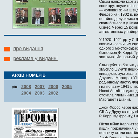
Сівши навколо карти є
вони круто­нули олівец
— чоловік і жінка шви
Фредеріка). 1902 р. в
негайно долучилися д
своїм бізнесом у Чика
бізнес. Через 15 рокі
автостоянках у найпр
У 1920–1921 рр. у СШ
важким класичним сцен
про видання
одного з бо-стонських
бізнесмен Ф. Керрі. Т
закінчив і Йельський 
реклама у виданні
Самогубство батька до
змусило шукати інших 
випадково зустрівся 
АРХІВ НОМЕРІВ
Дружина Маргарет Уін
родинному маєтку Фор
рік:
2008
2007
2006
2005
і на початку 1941 р. в
Нової Англії завдяки 
2004
2003
2002
оточила племінника Дж
Маргарет і Діани).
Джон Форбс Керрі наро
США у Другу світову в
Р. Керрі від фронту, 
Після війни Керрі-ст
пішли призначення у 
політику стали пості
Дж.Ф.Кеннеді. Навчан