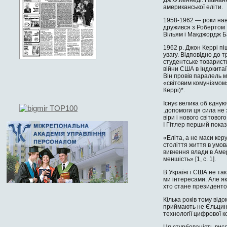
американської еліти.
1958-1962 — роки нав
дружився з Робертом П
Вільям і Макджордж Ба
1962 р. Джон Керрі пі
увагу. Відповідно до 
студентське товариств
війни США в Індокита
Він провів паралель м
«світовим комунізмом»
Керрі)*.
Існує велика об єдную
.допомоги ця сила не 
віри і нового світово
І Гітлер перший пока
«Еліта, а не маси кер
століття життя в умов
вивчення влади в Аме­
меншість» [1, c. 1].
В Україні і США не т
ми інтересами. Але як
хто стане президенто
Кілька років тому від
приймають не Єльцин,
технології цифрової ко
Ця стурбованість вис