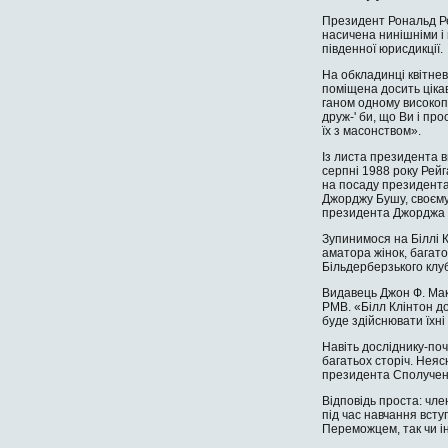
Президент Рональд Ре
наси­чена нинішніми 
південної юрисдикції.
На обкладинці квітне
поміщена досить ціка
ганом одному високоп
друж-' би, що Ви і пр
їх з масонством».
Із листа президента в
серпні 1988 року Рейг
на посаду президента
Джор­джу Бушу, своєму
президен­та Джорджа 
Зупинимося на Біллі 
аматора жінок, багато
Більдерберзького клуб
Видавець Джон Ф. Мак-
РМВ. «Білл Клінтон до
буде здійснювати їхні
Навіть досліднику-поч
багатьох сторіч. Неяс
президента Сполуче
Відповідь проста: чле
під час навчання вст
Переможцем, так чи і