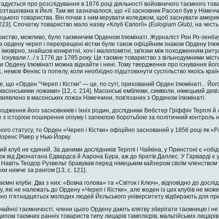
 згадується про розслідування в 1876 році діяльності войовничого таємного това
озташована в Йелі. Там же зазначалося, що «її засновник Рассел був у Німечч
цького товариства. Він почав з ним керувати коледжом, щоб заснувати америка
. 223]. Спочатку товариство ма­ло назву «Клуб Євлогії»
(
Eulogiam
Glub
),
на честь
риство, можливо, було таємничим Орденом Ілюмінаті. Журналіст Рон Ро-зенбау
 ордену череп і пере­хрещені кістки були також офіційним знаком Ордену Ілюмі
 імовірно, знайшов конкретні, хоч і малопомітні, зв'язки між походженням риту
існували /.../ з 1776 до 1785 року. Це таємне товариство з вільнодумними міст
ди Ордену Ілюмінаті можна віднай­ти і нині. Тому твердження про існування йо
є, немов Фенікс із попелу, коли необхідно підштовхнути суспільство якоїсь краї
, що «Орден “Череп і Кістки” — це, по суті, прихований Орден Ілюмінаті... Його
 масонськими ложами» [12, c. 214]. Масонські емблеми, символи, німецький дев
 виявлено в масонських ложах Німеччини, пов'язаних з Орденом Ілюмінаті.
ходження його засновників і їхніх родин, дослідники Вебстер Гріффін Терплі й
не з історією поширення опіуму і запеклою боротьбою за політичний контроль н
ого статусу, то Орден «Череп і Кістки» офіційно заснований у 1856 році як «Ра
оренс Рівер у Нью-Йорку.
й клуб не єдиний. За дани­ми дослідників Терплі і Чайкіна, у Принстоні є «обід
ок від Джонатана Едвардса й Аарона Бура, аж до братів Даллес. У Гар­варді 
 Навіть Теодор Рузвельт бравував перед німецьким кайзером своїм членством 
хи нижче за рангом [13, c. 121].
таємні клуби. Два з них: «Во­вча голова» та «Світок і Ключ», відповідно до дос
у, які не належать до Ордену «Череп і Кістки», але жоден із цих клубів не може
ічно п'ятнадцятьох молодих людей Йєльського університету відбирають для пр
айної таємничості, члени цього Ордену дають клятву зберігати таємницю і не 
ипом таємних ранніх товариств типу лицарів тамплієрів, мальтійських лицарів