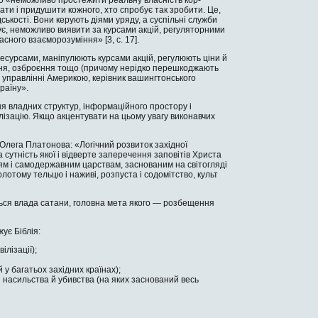
вати і придушити кожного, хто спробує так зробити. Це,
ь­кості. Вони керують діями уряду, а суспільні служби
ує, неможливо виявити за курсами акцій, регуляторни­ми
сного взаєморозуміння» [3, c. 17].
ресурсами, маніпулюють курсами акцій, регулюють ціни й
ання, озброєння тощо (причому нерідко перешкоджають
 управлінні Америкою, керівник вашингтонсько­го
раїну».
я владних структур, інформаційного простору і
лізацію. Якщо акцентувати на цьому увагу вико­навчих
Оле­га Платонова: «Логічний розвиток західної
 сутність якої і відверте заперечення заповітів Христа
іям і самодержав­ним царствам, заснованим на світогляді
отому тель­цю і наживі, розпуста і содомітство, культ
ється влада сатани, головна мета якого — розбещен­ня
ує Біблія:
лізації);
 бага­тьох західних країнах);
 насиль­ства й убивства (на яких заснований весь