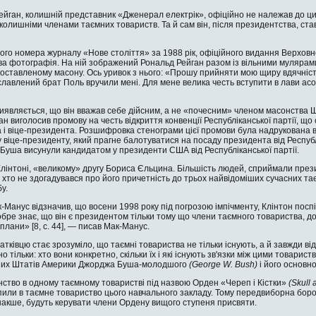
йган, колишній представник «Дженерал електрік», офіційно не належав до цих 
і колишніми членами таємних товариств. Та й сам він, після президентства, с
вого номера журналу «Нове століття» за 1988 рік, офіційного видання Верховн
ва фотографія. На ній зображе­ний Рональд Рейган разом із вільними мулярам
оставленому масону. Ось ури­вок з нього: «Прошу прийняти мою щиру вдячніст
ославлений брат Поль вручили мені. Для мене велика честь вступити в лави ас
иявляється, що він вважав се­бе дійсним, а не «почесним» членом масонства Ш
ан виголосив промову на честь відкриття конвенції Республіканської партії, що
 і віце-президента. Розшифровка стенограми цієї промови була надрукована 
 віце-президенту, який прагне бало­туватися на посаду президента від Республік
Буша висунули кандидатом у президенти США від Республіканської партії.
Клінтоні, «великому» другу Бориса Єльцина. Більшість людей, сприймали прези
 хто не здогадувався про його причетність до трьох найвідоміших сучасних тає
у.
Манус відзначив, що восени 1998 року під погрозою імпічменту, Клінтон поспі
бре знає, що він є президентом тільки тому що члени таємного товариства, до 
 плани» [8, c. 44], — писав Мак-Манус.
атківцю стає зрозуміло, що таємні товариства не тільки існують, а й завжди від
но тільки: хто вони конкретно, скільки їх і які існують зв'язки між цими товар
них Штатів Америки Джорджа Буша-молодшого
(
George
W
.
Bush
)
і його основн
нство в одному таємному то­варистві під назвою Орден «Череп і Кістки»
(
Skull
упили в таємне товариство цього навчального закладу. Тому передвиборна боро
накше, будуть керувати члени Ордену вищого ступеня присвяти.