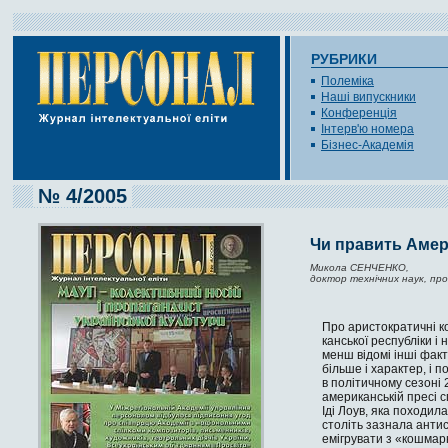
РУБРИКИ
Полеміка
Наші випускники
Конференція
Інтерв'ю номера
Бізнес-Академія
№ 4/2005
Чи править Амер
Микола СЕНЧЕНКО,
доктор технічних наук, пр
Про аристократичні ко
канської республіки і
менш відомі інші факт
більше і ха­рактер, і
в політичному сезоні 
американській пресі с
Іді Лоув, яка походил
століть зазнала антисе
емігрувати з «кошмарн