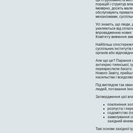
порацій і структур вл
імовірно, досить мале
обслуговують приватні
механізмами, суспільн
Усі знають, що люди, 
ухиляються від сплат
впровадженню нових те
Комітету вивчення ам
Найбільш спостережли
суспільних інститутів
органів або відповідн
Але що це? Параноя аб
антихрис-тиянської, і
перекреслили багато п
Нового Завіту, прийшл
насильства і вседозво
Під виглядом так зван
людей, потакання їхні
Затвердження цієї вла
поклоніння зол
розпуста і пер
содомітство (г
замилування си
західний кінем
Такі основи західної іу