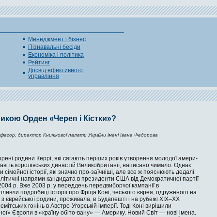
Менеджмент і бізнес
Пізнавальні бесіди
Економіка і політика
Рейтинг
Досвід ефективного
управління
икою Орден «Череп і Кістки»?
офесор, директор Книжкової палати України імені Івана Федорова
рені родини Керрі, які ся­гають перших років утворення молодої амери­
 навіть королівських династій Великобританії, написано чимало. Однак
и сімейної історії, які значно про-заїчніші, але все ж пояснюють дедалі
 політичні напрями кандидата в президен­ти США від Демократичної партії
2004 р. Вже 2003 р. у переддень передви­борчої кампанії в
пливли подробиці історії про Фріца Коні, чеського єврея, одруженого на
а з єврейської родини, проживала, в Будапешті і на рубежі ХІХ–ХХ
мітських гонінь в Австро-Угорській імперії. Тоді Коні вирішили
ої» Європи в «країну обіто-вану» — Америку. Новий Світ — нові імена.