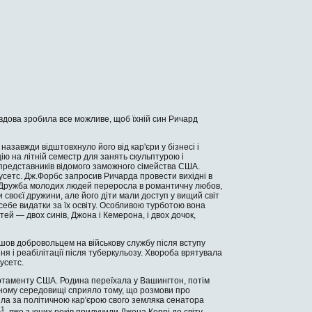
 вдова зробила все можливе, щоб їхній син Ричард
азавжди відштовхнуло його від кар'єри у бізнесі і
цію на літній семестр для занять скульптурою і
 представників відомого заможного сімейства США.
­сетс. Дж.Форбс запросив Ричарда провести вихідні в
. Дружба молодих людей переросла в романтич­ну любов,
 своєї дружини, але його діти мали доступ у вищий світ
 себе видатки за їх освіту. Особливою тур­ботою вона
тей — двох синів, Джона і Кемерона, і двох дочок,
ішов добровольцем на військову службу після вступу
я і реабілітації після туберкульозу. Хвороба врятувала
усетс.
артаменту США. Родина переїхала у Вашингтон, потім
чному середовищі сприяло тому, що розмови про
ила за політичною кар'єрою свого земляка сенатора
1
ю
, вже з юних років прилучили Джона Керрі до світу