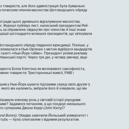
то­вариств, але його адміністрація була буквально
тав поче­сним членом масонства Шотландського обряду
ої ради цього древнього відгалуження масонства,
и. Журнал публікує лист, написаний президентом Рей­
ь за обрамлене свідоцтво про членство й інші знаки
оціації шістнадцяти колишніх президентів, що зв'язувала
отландського обряду південної юрисдикції. Пізніше, у
 скли­калася в Нью-Орлеані з метою відібрати кандидатів
в газеті «Нью-Йорк таймс». Президент робив рекламу
анської партії. Через три дні, у четвер увечері, віце-
­дента Білла Клінтона як моложавого саксофоніста,
мних товариств: Тристоронньої комісії, РМВ і
шив у Нью-Йорк шукати підтримки серед своїх друзів-'у
якого він належить, вибрали його й очікували, що він
ігравали ключову роль у світовій історії упродовж-
иства­ми? Задамося питанням, а що поєднує нинішнього
ого суперника Джона Керрі
(
John
Kerry
)?
and
Bones
).
Обидва закінчили Йельський університет і
тьба — бу­ла спектаклем з відомим результатом.