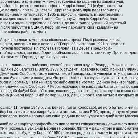
вропейського континенту, немов готуючись до гадання на кавовій гущі,
ь. Його вістря вказало на графство Керрі в Ірландії. Це був знак згори
дко поміняли прізвище і стали Керрі (при цьому Фріц перетворився у
они прийняли католицтво й 1905 р. прибули, на­решті, в «рай земний» і
о американського процвітання. Спочатку Фредерік Керрі обзавівся
го, потім ро­дина переїхала в Бостон, де налагодила успішний взуттєвий
в після прибуття в США Ф. Керрі міг уже паркувати свій «кадилак» на
естижніших районах міста.
А тривала досить жорстока післявоєнна криза. Події розвивалися за
арієм, описаним ще в новелах О’Генрі: 23 листопада 1921 р. в туалеті
 готелів пострілом із пістолета в голову «звів дебет з кредитом»
ут і з'ясувалося, що його борги приблизно дорівню­ють нажитому. Проте згодом
університет, і Гарвардську школу права.
вго залишалося глибо­кою, незагойною раною в душі Ричарда. Можли­во, воно н
шляхів до багатст­ва. Влітку 1937 р. студент Гарварда Р. Керрі приїхав у Фран
з Джеймсом Форбсом, також випускником Гарвардського університету, одним із
троп була прямим нащадком Уінтропів, які свого часу заснували штат Массачу
бсів у Нормандії. Там Ри­чард познайомився з Розмарі, дочкою іменитої па­ри
они одружилися. Особисто Р. Керрі, можливо, і не виграв від багатст-
'
ва родини
двоюрідній бабусі Кларі Уінтроп, власниці досить великого статку, яка взяла на
она (Ричард Керрі, який помер 2000 р. у віці 85 років, був бать­ком чотирьох ді
дився 11 грудня 1943 р. у м. Денвері (штат Колорадо), де його батько, який п
ійну і став льотчиком-випробувачем американських ВПС, проходив курс лікуванн
і незабаром, після на­родження сина, родина повернулася в рідний штат Массач
арший почав кар'єру про­фесійного дипломата і співробітника Державного деп
ФРН, зокрема в Західний Берлін і Норвегію. Життя у Вашингтоні в диплома­ти
йною темою в будинку Керрі. У 1950 роки вся родина з великим інтересом стеж
ня в приватних школах Швей­царії і США, щедро оплачувані люблячою бабусе