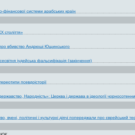
о-фінансової системи арабських країн
ХХ століття»
 про вбивство Андрюші Ющинського
сесвітня іудейська фальсифікація (закінчення)
тереотипи псевдоісторії
ржавство, Народність»: Церква і держава в ідеології чорносотенних
о, вчені, політичні і культурні діячі попереджали про єврейський т
СЮК