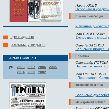
Нахла ЮСЕФ
Особливості кредитн
Пізнавальні бесіди
«Страшна дійсність 
Іван СІКОРСЬКИЙ
про видання
Експертиза у справі
реклама у виданні
Олег ПЛАТОНОВ
Бернський процес: В
Полеміка
АРХІВ НОМЕРІВ
Олександр ПОТОКА
Настав час ламати с
рік:
2008
2007
2006
2005
2004
2003
2002
Ігор ОМЕЛЬЯНЧУК
«Православ’я, Самоде
Історична пам’ятка
Єврейське духовенств
Менеджмент і бізнес
Валентина ОПАНА