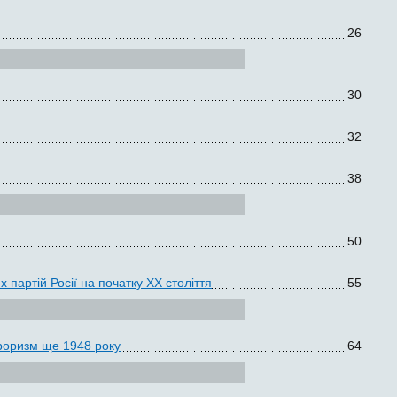
26
30
32
38
50
 партій Росії на початку ХХ століття
55
ероризм ще 1948 року
64