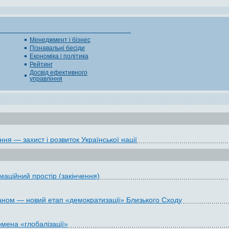
Менеджмент і бізнес
Пізнавальні бесіди
Економіка і політика
Рейтинг
Досвід ефективного
управління
я — захист і розвиток Української нації
аційний простір (закінчення)
Іраном — новий етап «демократизації» Близького Сходу
омена «глобалізації»