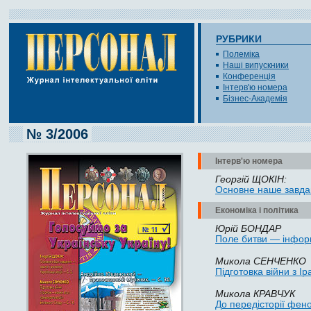
РУБРИКИ
Полеміка
Наші випускники
Конференція
Інтерв'ю номера
Бізнес-Академія
№ 3/2006
Інтерв'ю номера
Георгій ЩОКІН:
Основне наше завданн
Економіка і політика
Юрій БОНДАР
Поле битви — інформ
Микола СЕНЧЕНКО
Підготовка війни з 
Микола КРАВЧУК
До передісторії фен